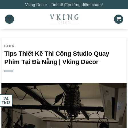
Bỏ
Vking Decor - Tinh tế đến từng điểm chạm!
qua
nội
dung
BLOG
Tips Thiết Kế Thi Công Studio Quay
Phim Tại Đà Nẵng | Vking Decor
24
Th12