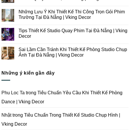
ở
Những
Không
Xu
có
Những Lưu Ý Khi Thiết Kế Thi Công Trọn Gói Phim
Hướng
bình
Thiết
luận
Trường Tại Đà Nẵng | Vking Decor
Kế
ở
Thi
Những
Không
Công
Lưu
có
Tips Thiết Kế Studio Quay Phim Tại Đà Nẵng | Vking
Studio
Ý
bình
Chụp
Trong
luận
Decor
Ảnh
Thiết
ở
Tại
Kế
Những
Không
Đà
Thi
Lưu
có
Sai Lầm Cần Tránh Khi Thiết Kế Phòng Studio Chụp
Nẵng
Công
Ý
bình
|
Trọn
Khi
luận
Ảnh Tại Đà Nẵng | Vking Decor
Vking
Gói
Thiết
ở
Decor
Studio
Kế
Tips
Không
Quay
Thi
Thiết
có
Phim
Công
Kế
bình
Tại
Trọn
Studio
Những ý kiến gần đây
luận
Đà
Gói
Quay
ở
Nẵng
Phim
Phim
Sai
|
Trường
Tại
Lầm
Vking
Tại
Đà
Cần
Decor
Đà
Nẵng
Tránh
Phu Loc Ta
trong
Tiêu Chuẩn Yêu Cầu Khi Thiết Kế Phòng
Nẵng
|
Khi
|
Vking
Thiết
Dance | Vking Decor
Vking
Decor
Kế
Decor
Phòng
Studio
Chụp
Nhật
trong
Tiêu Chuẩn Trong Thiết Kế Studio Chụp Hình |
Ảnh
Tại
Vking Decor
Đà
Nẵng