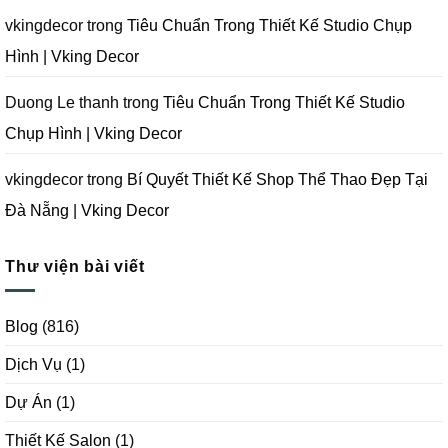
|
Vking
vkingdecor
trong
Tiêu Chuẩn Trong Thiết Kế Studio Chụp
Decor
Hình | Vking Decor
Duong Le thanh
trong
Tiêu Chuẩn Trong Thiết Kế Studio
Chụp Hình | Vking Decor
vkingdecor
trong
Bí Quyết Thiết Kế Shop Thể Thao Đẹp Tại
Đà Nẵng | Vking Decor
Thư viện bài viết
Blog
(816)
Dịch Vụ
(1)
Dự Án
(1)
Thiết Kế Salon
(1)