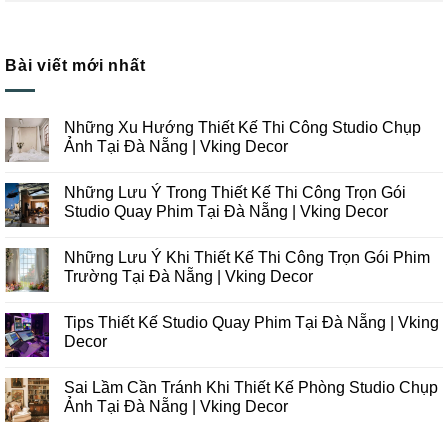
Bài viết mới nhất
Những Xu Hướng Thiết Kế Thi Công Studio Chụp
Ảnh Tại Đà Nẵng | Vking Decor
Không
có
Những Lưu Ý Trong Thiết Kế Thi Công Trọn Gói
bình
luận
Studio Quay Phim Tại Đà Nẵng | Vking Decor
ở
Những
Không
Xu
có
Những Lưu Ý Khi Thiết Kế Thi Công Trọn Gói Phim
Hướng
bình
Thiết
luận
Trường Tại Đà Nẵng | Vking Decor
Kế
ở
Thi
Những
Không
Công
Lưu
có
Tips Thiết Kế Studio Quay Phim Tại Đà Nẵng | Vking
Studio
Ý
bình
Chụp
Trong
luận
Decor
Ảnh
Thiết
ở
Tại
Kế
Những
Không
Đà
Thi
Lưu
có
Sai Lầm Cần Tránh Khi Thiết Kế Phòng Studio Chụp
Nẵng
Công
Ý
bình
|
Trọn
Khi
luận
Ảnh Tại Đà Nẵng | Vking Decor
Vking
Gói
Thiết
ở
Decor
Studio
Kế
Tips
Không
Quay
Thi
Thiết
có