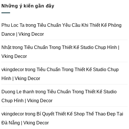
Phim
Công
Kế
bình
Tại
Trọn
Studio
Những ý kiến gần đây
luận
Đà
Gói
Quay
ở
Nẵng
Phim
Phim
Sai
|
Trường
Tại
Lầm
Vking
Tại
Đà
Cần
Decor
Đà
Nẵng
Tránh
Phu Loc Ta
trong
Tiêu Chuẩn Yêu Cầu Khi Thiết Kế Phòng
Nẵng
|
Khi
|
Vking
Thiết
Dance | Vking Decor
Vking
Decor
Kế
Decor
Phòng
Studio
Chụp
Nhật
trong
Tiêu Chuẩn Trong Thiết Kế Studio Chụp Hình |
Ảnh
Tại
Vking Decor
Đà
Nẵng
|
Vking
vkingdecor
trong
Tiêu Chuẩn Trong Thiết Kế Studio Chụp
Decor
Hình | Vking Decor
Duong Le thanh
trong
Tiêu Chuẩn Trong Thiết Kế Studio
Chụp Hình | Vking Decor
vkingdecor
trong
Bí Quyết Thiết Kế Shop Thể Thao Đẹp Tại
Đà Nẵng | Vking Decor