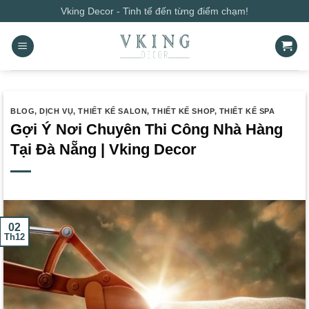
Bỏ
Vking Decor - Tinh tế đến từng điểm chạm!
qua
nội
dung
BLOG
,
DỊCH VỤ
,
THIẾT KẾ SALON
,
THIẾT KẾ SHOP
,
THIẾT KẾ SPA
Gợi Ý Nơi Chuyên Thi Công Nhà Hàng
Tại Đà Nẵng | Vking Decor
02
Th12