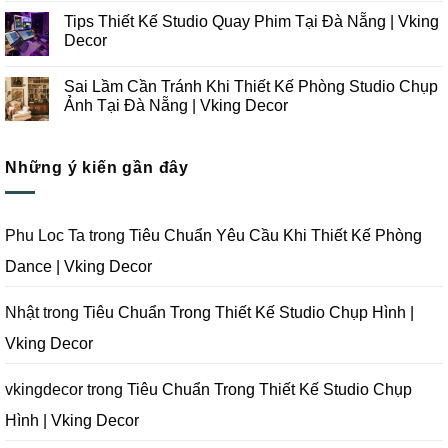
Công
Lưu
có
Tips Thiết Kế Studio Quay Phim Tại Đà Nẵng | Vking
Studio
Ý
bình
Chụp
Trong
luận
Decor
Ảnh
Thiết
ở
Tại
Kế
Những
Không
Đà
Thi
Lưu
có
Sai Lầm Cần Tránh Khi Thiết Kế Phòng Studio Chụp
Nẵng
Công
Ý
bình
|
Trọn
Khi
luận
Ảnh Tại Đà Nẵng | Vking Decor
Vking
Gói
Thiết
ở
Decor
Studio
Kế
Tips
Không
Quay
Thi
Thiết
có
Phim
Công
Kế
bình
Tại
Trọn
Studio
Những ý kiến gần đây
luận
Đà
Gói
Quay
ở
Nẵng
Phim
Phim
Sai
|
Trường
Tại
Lầm
Vking
Tại
Đà
Cần
Decor
Đà
Nẵng
Tránh
Phu Loc Ta
trong
Tiêu Chuẩn Yêu Cầu Khi Thiết Kế Phòng
Nẵng
|
Khi
|
Vking
Thiết
Dance | Vking Decor
Vking
Decor
Kế
Decor
Phòng
Studio
Chụp
Nhật
trong
Tiêu Chuẩn Trong Thiết Kế Studio Chụp Hình |
Ảnh
Tại
Vking Decor
Đà
Nẵng
|
Vking
vkingdecor
trong
Tiêu Chuẩn Trong Thiết Kế Studio Chụp
Decor
Hình | Vking Decor