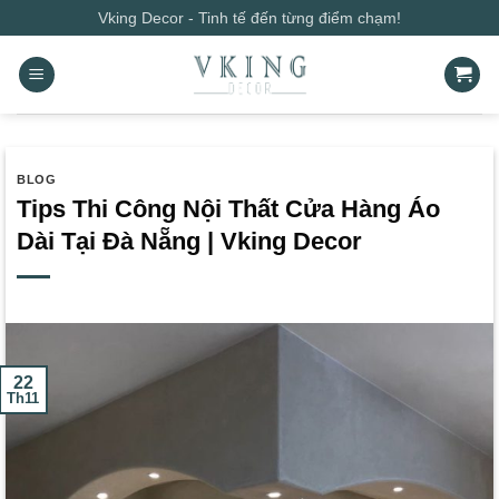
Bỏ
Vking Decor - Tinh tế đến từng điểm chạm!
qua
nội
dung
BLOG
Tips Thi Công Nội Thất Cửa Hàng Áo
Dài Tại Đà Nẵng | Vking Decor
22
Th11