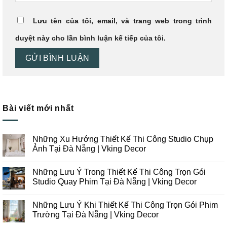
Lưu tên của tôi, email, và trang web trong trình
duyệt này cho lần bình luận kế tiếp của tôi.
Bài viết mới nhất
Những Xu Hướng Thiết Kế Thi Công Studio Chụp
Ảnh Tại Đà Nẵng | Vking Decor
Không
có
Những Lưu Ý Trong Thiết Kế Thi Công Trọn Gói
bình
luận
Studio Quay Phim Tại Đà Nẵng | Vking Decor
ở
Những
Không
Xu
có
Những Lưu Ý Khi Thiết Kế Thi Công Trọn Gói Phim
Hướng
bình
Thiết
luận
Trường Tại Đà Nẵng | Vking Decor
Kế
ở
Thi
Những
Không