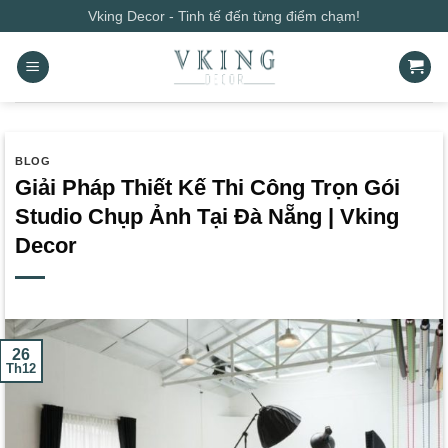
Bỏ
Vking Decor - Tinh tế đến từng điểm chạm!
qua
nội
dung
BLOG
Giải Pháp Thiết Kế Thi Công Trọn Gói
Studio Chụp Ảnh Tại Đà Nẵng | Vking
Decor
26
Th12