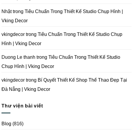
Decor
Phòng
Studio
Chụp
Nhật
trong
Tiêu Chuẩn Trong Thiết Kế Studio Chụp Hình |
Ảnh
Tại
Vking Decor
Đà
Nẵng
|
Vking
vkingdecor
trong
Tiêu Chuẩn Trong Thiết Kế Studio Chụp
Decor
Hình | Vking Decor
Duong Le thanh
trong
Tiêu Chuẩn Trong Thiết Kế Studio
Chụp Hình | Vking Decor
vkingdecor
trong
Bí Quyết Thiết Kế Shop Thể Thao Đẹp Tại
Đà Nẵng | Vking Decor
Thư viện bài viết
Blog
(816)