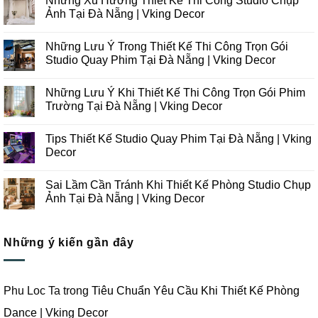
Những Xu Hướng Thiết Kế Thi Công Studio Chụp
Ảnh Tại Đà Nẵng | Vking Decor
Không
có
Những Lưu Ý Trong Thiết Kế Thi Công Trọn Gói
bình
luận
Studio Quay Phim Tại Đà Nẵng | Vking Decor
ở
Những
Không
Xu
có
Những Lưu Ý Khi Thiết Kế Thi Công Trọn Gói Phim
Hướng
bình
Thiết
luận
Trường Tại Đà Nẵng | Vking Decor
Kế
ở
Thi
Những
Không
Công
Lưu
có
Tips Thiết Kế Studio Quay Phim Tại Đà Nẵng | Vking
Studio
Ý
bình
Chụp
Trong
luận
Decor
Ảnh
Thiết
ở
Tại
Kế
Những
Không
Đà
Thi
Lưu
có
Sai Lầm Cần Tránh Khi Thiết Kế Phòng Studio Chụp
Nẵng
Công
Ý
bình
|
Trọn
Khi
luận
Ảnh Tại Đà Nẵng | Vking Decor
Vking
Gói
Thiết
ở
Decor
Studio
Kế
Tips
Không
Quay
Thi
Thiết
có
Phim
Công
Kế
bình
Tại
Trọn
Studio
Những ý kiến gần đây
luận
Đà
Gói
Quay
ở
Nẵng
Phim
Phim
Sai
|
Trường
Tại
Lầm
Vking
Tại
Đà
Cần
Decor
Đà
Nẵng
Tránh
Phu Loc Ta
trong
Tiêu Chuẩn Yêu Cầu Khi Thiết Kế Phòng
Nẵng
|
Khi
|
Vking
Thiết
Dance | Vking Decor
Vking
Decor
Kế