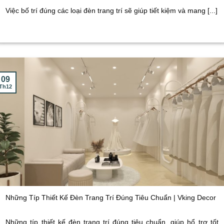
Việc bố trí đúng các loại đèn trang trí sẽ giúp tiết kiệm và mang [...]
09
Th12
Những Típ Thiết Kế Đèn Trang Trí Đúng Tiêu Chuẩn | Vking Decor
Những típ thiết kế đèn trang trí đúng tiêu chuẩn, giúp hổ trợ tốt