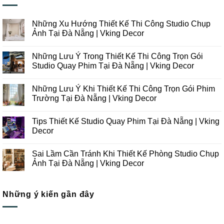
Những Xu Hướng Thiết Kế Thi Công Studio Chụp
Ảnh Tại Đà Nẵng | Vking Decor
Không
có
Những Lưu Ý Trong Thiết Kế Thi Công Trọn Gói
bình
luận
Studio Quay Phim Tại Đà Nẵng | Vking Decor
ở
Những
Không
Xu
có
Những Lưu Ý Khi Thiết Kế Thi Công Trọn Gói Phim
Hướng
bình
Thiết
luận
Trường Tại Đà Nẵng | Vking Decor
Kế
ở
Thi
Những
Không
Công
Lưu
có
Tips Thiết Kế Studio Quay Phim Tại Đà Nẵng | Vking
Studio
Ý
bình
Chụp
Trong
luận
Decor
Ảnh
Thiết
ở
Tại
Kế
Những
Không
Đà
Thi
Lưu
có
Sai Lầm Cần Tránh Khi Thiết Kế Phòng Studio Chụp
Nẵng
Công
Ý
bình
|
Trọn
Khi
luận
Ảnh Tại Đà Nẵng | Vking Decor
Vking
Gói
Thiết
ở
Decor
Studio
Kế
Tips
Không
Quay
Thi
Thiết
có
Phim
Công
Kế
bình
Tại
Trọn
Studio
Những ý kiến gần đây
luận
Đà
Gói
Quay
ở
Nẵng
Phim
Phim
Sai
|
Trường
Tại
Lầm
Vking
Tại
Đà
Cần