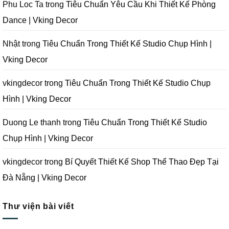
Decor
Đà
Nẵng
Tránh
Phu Loc Ta
trong
Tiêu Chuẩn Yêu Cầu Khi Thiết Kế Phòng
Nẵng
|
Khi
|
Vking
Thiết
Dance | Vking Decor
Vking
Decor
Kế
Decor
Phòng
Studio
Chụp
Nhật
trong
Tiêu Chuẩn Trong Thiết Kế Studio Chụp Hình |
Ảnh
Tại
Vking Decor
Đà
Nẵng
|
Vking
vkingdecor
trong
Tiêu Chuẩn Trong Thiết Kế Studio Chụp
Decor
Hình | Vking Decor
Duong Le thanh
trong
Tiêu Chuẩn Trong Thiết Kế Studio
Chụp Hình | Vking Decor
vkingdecor
trong
Bí Quyết Thiết Kế Shop Thể Thao Đẹp Tại
Đà Nẵng | Vking Decor
Thư viện bài viết