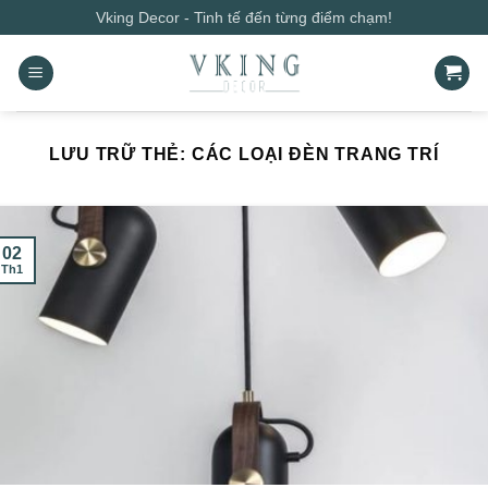
Bỏ
Vking Decor - Tinh tế đến từng điểm chạm!
qua
nội
dung
LƯU TRỮ THẺ:
CÁC LOẠI ĐÈN TRANG TRÍ
02
Th1