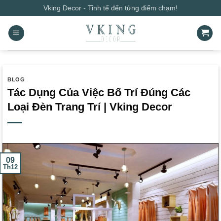
Bỏ
Vking Decor - Tinh tế đến từng điểm chạm!
qua
nội
dung
BLOG
Tác Dụng Của Việc Bố Trí Đúng Các
Loại Đèn Trang Trí | Vking Decor
09
Th12