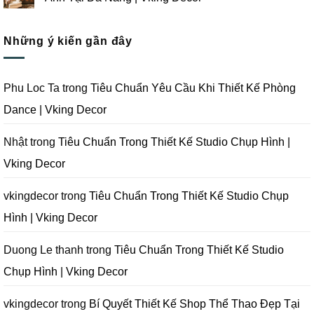
Vking
Gói
Thiết
ở
Decor
Studio
Kế
Tips
Không
Quay
Thi
Thiết
có
Phim
Công
Kế
bình
Tại
Trọn
Studio
Những ý kiến gần đây
luận
Đà
Gói
Quay
ở
Nẵng
Phim
Phim
Sai
|
Trường
Tại
Lầm
Vking
Tại
Đà
Cần
Decor
Đà
Nẵng
Tránh
Phu Loc Ta
trong
Tiêu Chuẩn Yêu Cầu Khi Thiết Kế Phòng
Nẵng
|
Khi
|
Vking
Thiết
Dance | Vking Decor
Vking
Decor
Kế
Decor
Phòng
Studio
Chụp
Nhật
trong
Tiêu Chuẩn Trong Thiết Kế Studio Chụp Hình |
Ảnh
Tại
Vking Decor
Đà
Nẵng
|
Vking
vkingdecor
trong
Tiêu Chuẩn Trong Thiết Kế Studio Chụp
Decor
Hình | Vking Decor
Duong Le thanh
trong
Tiêu Chuẩn Trong Thiết Kế Studio
Chụp Hình | Vking Decor
vkingdecor
trong
Bí Quyết Thiết Kế Shop Thể Thao Đẹp Tại