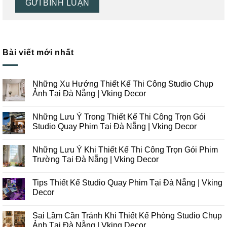
Bài viết mới nhất
Những Xu Hướng Thiết Kế Thi Công Studio Chụp
Ảnh Tại Đà Nẵng | Vking Decor
Không
có
Những Lưu Ý Trong Thiết Kế Thi Công Trọn Gói
bình
luận
Studio Quay Phim Tại Đà Nẵng | Vking Decor
ở
Những
Không
Xu
có
Những Lưu Ý Khi Thiết Kế Thi Công Trọn Gói Phim
Hướng
bình
Thiết
luận
Trường Tại Đà Nẵng | Vking Decor
Kế
ở
Thi
Những
Không
Công
Lưu
có
Tips Thiết Kế Studio Quay Phim Tại Đà Nẵng | Vking
Studio
Ý
bình
Chụp
Trong
luận
Decor
Ảnh
Thiết
ở
Tại
Kế
Những
Không
Đà
Thi
Lưu
có
Sai Lầm Cần Tránh Khi Thiết Kế Phòng Studio Chụp
Nẵng
Công
Ý
bình
|
Trọn
Khi
luận
Ảnh Tại Đà Nẵng | Vking Decor