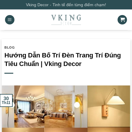
Bỏ
Vking Decor - Tinh tế đến từng điểm chạm!
qua
nội
dung
BLOG
Hướng Dẫn Bố Trí Đèn Trang Trí Đúng
Tiêu Chuẩn | Vking Decor
30
Th11