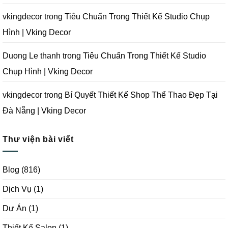
Nẵng
|
Vking
vkingdecor
trong
Tiêu Chuẩn Trong Thiết Kế Studio Chụp
Decor
Hình | Vking Decor
Duong Le thanh
trong
Tiêu Chuẩn Trong Thiết Kế Studio
Chụp Hình | Vking Decor
vkingdecor
trong
Bí Quyết Thiết Kế Shop Thể Thao Đẹp Tại
Đà Nẵng | Vking Decor
Thư viện bài viết
Blog
(816)
Dịch Vụ
(1)
Dự Án
(1)
Thiết Kế Salon
(1)