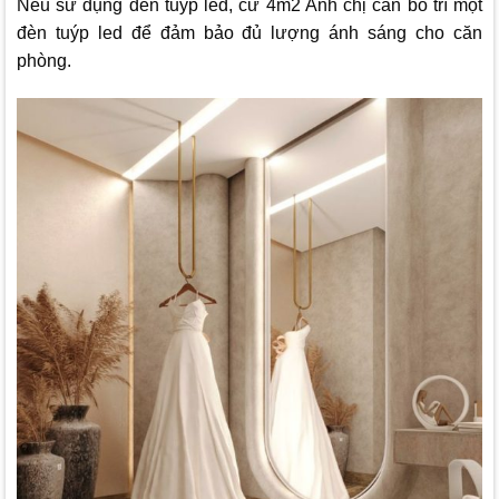
Nếu sử dụng đèn tuýp led, cứ 4m2 Anh chị cần bố trí một
đèn tuýp led để đảm bảo đủ lượng ánh sáng cho căn
phòng.