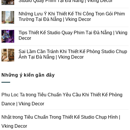
Studio Quay Phim Tại Đà Nẵng | Vking Decor
ở
Những
Không
Xu
có
Những Lưu Ý Khi Thiết Kế Thi Công Trọn Gói Phim
Hướng
bình
Thiết
luận
Trường Tại Đà Nẵng | Vking Decor
Kế
ở
Thi
Những
Không
Công
Lưu
có
Tips Thiết Kế Studio Quay Phim Tại Đà Nẵng | Vking
Studio
Ý
bình
Chụp
Trong
luận
Decor
Ảnh
Thiết
ở
Tại
Kế
Những
Không
Đà
Thi
Lưu
có
Sai Lầm Cần Tránh Khi Thiết Kế Phòng Studio Chụp
Nẵng
Công
Ý
bình
|
Trọn
Khi
luận
Ảnh Tại Đà Nẵng | Vking Decor
Vking
Gói
Thiết
ở
Decor
Studio
Kế
Tips
Không
Quay
Thi
Thiết
có
Phim
Công
Kế
bình
Tại
Trọn
Studio
Những ý kiến gần đây
luận
Đà
Gói
Quay
ở
Nẵng
Phim
Phim
Sai
|
Trường
Tại
Lầm
Vking
Tại
Đà
Cần
Decor
Đà
Nẵng
Tránh
Phu Loc Ta
trong
Tiêu Chuẩn Yêu Cầu Khi Thiết Kế Phòng
Nẵng
|
Khi
|
Vking
Thiết
Dance | Vking Decor
Vking
Decor
Kế
Decor
Phòng
Studio
Chụp
Nhật
trong
Tiêu Chuẩn Trong Thiết Kế Studio Chụp Hình |
Ảnh
Tại
Vking Decor
Đà