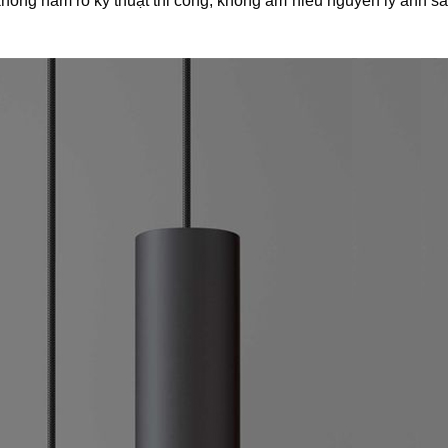
 không nắm rõ kỹ thuật thi công, không am hiểu nguyên lý ánh s