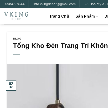
Bỏ
0984778644
info.vkingdecor@gmail.com
28 Hòa Mỹ 3 -
qua
nội
Trang Chủ
Sản Phẩm
D
dung
BLOG
Tổng Kho Đèn Trang Trí Không
02
Th1