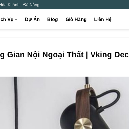
 Hòa Khánh - Đà Nẵng
ịch Vụ
Dự Án
Blog
Giỏ Hàng
Liên Hệ
 Gian Nội Ngoại Thất | Vking Dec