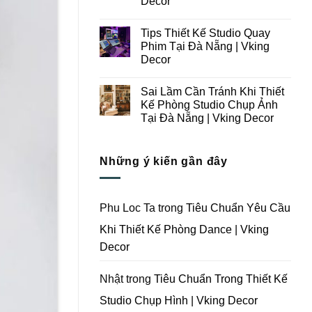
Decor
Ý
Tại
Trong
Không
Đà
Thiết
có
Nẵng
Tips Thiết Kế Studio Quay
Kế
bình
|
Thi
luận
Vking
Phim Tại Đà Nẵng | Vking
ở
Công
Decor
Decor
Những
Trọn
Lưu
Gói
Không
Ý
Studio
có
Khi
Quay
Sai Lầm Cần Tránh Khi Thiết
bình
Thiết
Phim
luận
Kế Phòng Studio Chụp Ảnh
Kế
Tại
ở
Thi
Đà
Tại Đà Nẵng | Vking Decor
Tips
Công
Nẵng
Thiết
Trọn
Không
|
Kế
Gói
có
Vking
Studio
Phim
bình
Decor
Quay
Những ý kiến gần đây
Trường
luận
Phim
ở
Tại
Tại
Sai
Đà
Đà
Lầm
Nẵng
Nẵng
Cần
|
|
Tránh
Vking
Phu Loc Ta
trong
Tiêu Chuẩn Yêu Cầu
Vking
Khi
Decor
Decor
Thiết
Khi Thiết Kế Phòng Dance | Vking
Kế
Phòng
Decor
Studio
Chụp
Ảnh
Tại
Nhật
trong
Tiêu Chuẩn Trong Thiết Kế
Đà
Nẵng
Studio Chụp Hình | Vking Decor
|