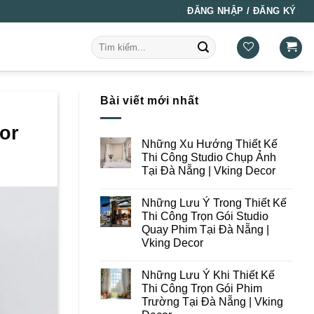
ĐĂNG NHẬP / ĐĂNG KÝ
Tìm
kiếm:
Bài viết mới nhất
or
Những Xu Hướng Thiết Kế
Thi Công Studio Chụp Ảnh
Tại Đà Nẵng | Vking Decor
Không
có
Những Lưu Ý Trong Thiết Kế
bình
luận
Thi Công Trọn Gói Studio
ở
Quay Phim Tại Đà Nẵng |
Những
Xu
Vking Decor
Hướng
Thiết
Không
Kế
có
Những Lưu Ý Khi Thiết Kế
Thi
bình
Công
luận
Thi Công Trọn Gói Phim
ở
Studio
Trường Tại Đà Nẵng | Vking
Những
Chụp
Lưu
Ảnh