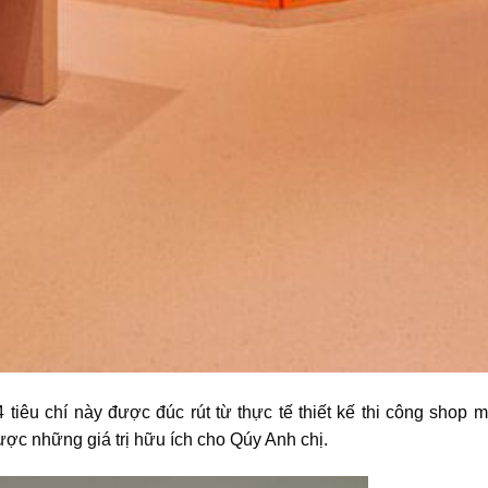
4 tiêu chí này được đúc rút từ thực tế thiết kế thi công shop 
được những giá trị hữu ích cho Qúy Anh chị.