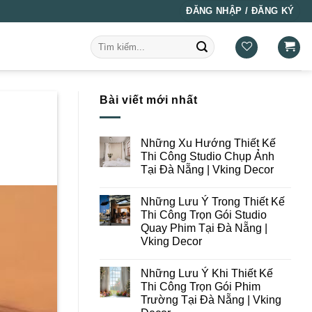
ĐĂNG NHẬP / ĐĂNG KÝ
Tìm
kiếm:
Bài viết mới nhất
Những Xu Hướng Thiết Kế
Thi Công Studio Chụp Ảnh
Tại Đà Nẵng | Vking Decor
Không
có
Những Lưu Ý Trong Thiết Kế
bình
luận
Thi Công Trọn Gói Studio
ở
Quay Phim Tại Đà Nẵng |
Những
Xu
Vking Decor
Hướng
Thiết
Không
Kế
có
Những Lưu Ý Khi Thiết Kế
Thi
bình
Công
luận
Thi Công Trọn Gói Phim
ở
Studio
Trường Tại Đà Nẵng | Vking
Những
Chụp
Lưu
Ảnh