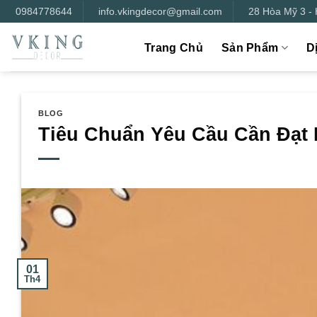
Bỏ
0984778644
info.vkingdecor@gmail.com
28 Hòa Mỹ 3 -
qua
nội
Trang Chủ
Sản Phẩm
D
dung
BLOG
Tiêu Chuẩn Yêu Cầu Cần Đạ
01
Th4