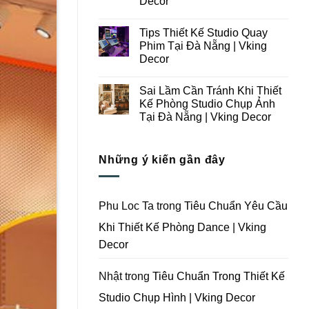
Decor
Ý
Tại
Trong
Không
Đà
Thiết
có
Nẵng
Tips Thiết Kế Studio Quay
Kế
bình
|
Thi
luận
Vking
Phim Tại Đà Nẵng | Vking
ở
Công
Decor
Decor
Những
Trọn
Lưu
Gói
Không
Ý
Studio
có
Khi
Quay
Sai Lầm Cần Tránh Khi Thiết
bình
Thiết
Phim
luận
Kế Phòng Studio Chụp Ảnh
Kế
Tại
ở
Thi
Đà
Tại Đà Nẵng | Vking Decor
Tips
Công
Nẵng
Thiết
Trọn
Không
|
Kế
Gói
có
Vking
Studio
Phim
bình
Decor
Quay
Những ý kiến gần đây
Trường
luận
Phim
ở
Tại
Tại
Sai
Đà
Đà
Lầm
Nẵng
Nẵng
Cần
|
|
Tránh
Vking
Phu Loc Ta
trong
Tiêu Chuẩn Yêu Cầu
Vking
Khi
Decor
Decor
Thiết
Khi Thiết Kế Phòng Dance | Vking
Kế
Phòng
Decor
Studio
Chụp
Ảnh
Tại
Nhật
trong
Tiêu Chuẩn Trong Thiết Kế
Đà
Nẵng
Studio Chụp Hình | Vking Decor
|