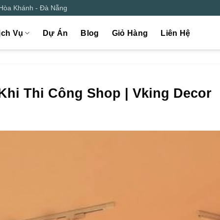
 Hòa Khánh - Đà Nẵng
ịch Vụ
Dự Án
Blog
Giỏ Hàng
Liên Hệ
t Khi Thi Công Shop | Vking Decor