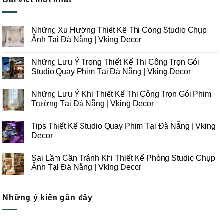
Những Xu Hướng Thiết Kế Thi Công Studio Chụp
Ảnh Tại Đà Nẵng | Vking Decor
Không
có
Những Lưu Ý Trong Thiết Kế Thi Công Trọn Gói
bình
luận
Studio Quay Phim Tại Đà Nẵng | Vking Decor
ở
Những
Không
Xu
có
Những Lưu Ý Khi Thiết Kế Thi Công Trọn Gói Phim
Hướng
bình
Thiết
luận
Trường Tại Đà Nẵng | Vking Decor
Kế
ở
Thi
Những
Không
Công
Lưu
có
Tips Thiết Kế Studio Quay Phim Tại Đà Nẵng | Vking
Studio
Ý
bình
Chụp
Trong
luận
Decor
Ảnh
Thiết
ở
Tại
Kế
Những
Không
Đà
Thi
Lưu
có
Sai Lầm Cần Tránh Khi Thiết Kế Phòng Studio Chụp
Nẵng
Công
Ý
bình
|
Trọn
Khi
luận
Ảnh Tại Đà Nẵng | Vking Decor
Vking
Gói
Thiết
ở
Decor
Studio
Kế
Tips
Không
Quay
Thi
Thiết
có
Phim
Công
Kế
bình
Tại
Trọn
Studio
Những ý kiến gần đây
luận
Đà
Gói
Quay
ở
Nẵng
Phim
Phim
Sai
|
Trường
Tại
Lầm