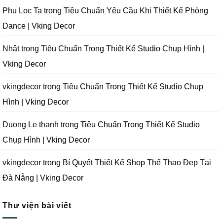
Vking
Tại
Đà
Cần
Decor
Đà
Nẵng
Tránh
Phu Loc Ta
trong
Tiêu Chuẩn Yêu Cầu Khi Thiết Kế Phòng
Nẵng
|
Khi
|
Vking
Thiết
Dance | Vking Decor
Vking
Decor
Kế
Decor
Phòng
Studio
Chụp
Nhật
trong
Tiêu Chuẩn Trong Thiết Kế Studio Chụp Hình |
Ảnh
Tại
Vking Decor
Đà
Nẵng
|
Vking
vkingdecor
trong
Tiêu Chuẩn Trong Thiết Kế Studio Chụp
Decor
Hình | Vking Decor
Duong Le thanh
trong
Tiêu Chuẩn Trong Thiết Kế Studio
Chụp Hình | Vking Decor
vkingdecor
trong
Bí Quyết Thiết Kế Shop Thể Thao Đẹp Tại
Đà Nẵng | Vking Decor
Thư viện bài viết