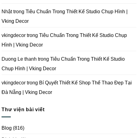
Decor
Phòng
Studio
Chụp
Nhật
trong
Tiêu Chuẩn Trong Thiết Kế Studio Chụp Hình |
Ảnh
Tại
Vking Decor
Đà
Nẵng
|
Vking
vkingdecor
trong
Tiêu Chuẩn Trong Thiết Kế Studio Chụp
Decor
Hình | Vking Decor
Duong Le thanh
trong
Tiêu Chuẩn Trong Thiết Kế Studio
Chụp Hình | Vking Decor
vkingdecor
trong
Bí Quyết Thiết Kế Shop Thể Thao Đẹp Tại
Đà Nẵng | Vking Decor
Thư viện bài viết
Blog
(816)