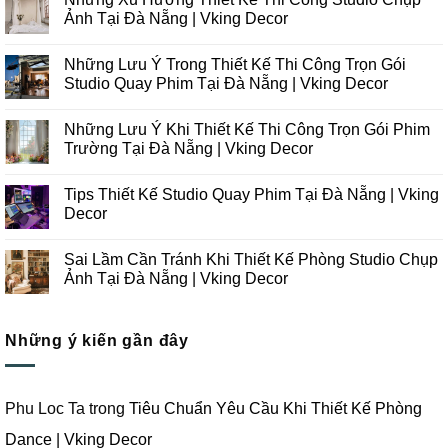
Ảnh Tại Đà Nẵng | Vking Decor
Không
có
Những Lưu Ý Trong Thiết Kế Thi Công Trọn Gói
bình
luận
Studio Quay Phim Tại Đà Nẵng | Vking Decor
ở
Những
Không
Xu
có
Những Lưu Ý Khi Thiết Kế Thi Công Trọn Gói Phim
Hướng
bình
Thiết
luận
Trường Tại Đà Nẵng | Vking Decor
Kế
ở
Thi
Những
Không
Công
Lưu
có
Tips Thiết Kế Studio Quay Phim Tại Đà Nẵng | Vking
Studio
Ý
bình
Chụp
Trong
luận
Decor
Ảnh
Thiết
ở
Tại
Kế
Những
Không
Đà
Thi
Lưu
có
Sai Lầm Cần Tránh Khi Thiết Kế Phòng Studio Chụp
Nẵng
Công
Ý
bình
|
Trọn
Khi
luận
Ảnh Tại Đà Nẵng | Vking Decor
Vking
Gói
Thiết
ở
Decor
Studio
Kế
Tips
Không
Quay
Thi
Thiết
có
Phim
Công
Kế
bình
Tại
Trọn
Studio
Những ý kiến gần đây
luận
Đà
Gói
Quay
ở
Nẵng
Phim
Phim
Sai
|
Trường
Tại
Lầm
Vking
Tại
Đà
Cần
Decor
Đà
Nẵng
Tránh
Phu Loc Ta
trong
Tiêu Chuẩn Yêu Cầu Khi Thiết Kế Phòng
Nẵng
|
Khi
|
Vking
Thiết
Dance | Vking Decor
Vking
Decor
Kế