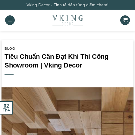
Bỏ
Vking Decor - Tinh tế đến từng điểm chạm!
qua
nội
dung
BLOG
Tiêu Chuẩn Cần Đạt Khi Thi Công
Showroom | Vking Decor
02
Th4