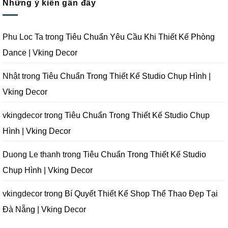
Tại
Trọn
Studio
Những ý kiến gần đây
luận
Đà
Gói
Quay
ở
Nẵng
Phim
Phim
Sai
|
Trường
Tại
Lầm
Vking
Tại
Đà
Cần
Decor
Đà
Nẵng
Tránh
Phu Loc Ta
trong
Tiêu Chuẩn Yêu Cầu Khi Thiết Kế Phòng
Nẵng
|
Khi
|
Vking
Thiết
Dance | Vking Decor
Vking
Decor
Kế
Decor
Phòng
Studio
Chụp
Nhật
trong
Tiêu Chuẩn Trong Thiết Kế Studio Chụp Hình |
Ảnh
Tại
Vking Decor
Đà
Nẵng
|
Vking
vkingdecor
trong
Tiêu Chuẩn Trong Thiết Kế Studio Chụp
Decor
Hình | Vking Decor
Duong Le thanh
trong
Tiêu Chuẩn Trong Thiết Kế Studio
Chụp Hình | Vking Decor
vkingdecor
trong
Bí Quyết Thiết Kế Shop Thể Thao Đẹp Tại
Đà Nẵng | Vking Decor