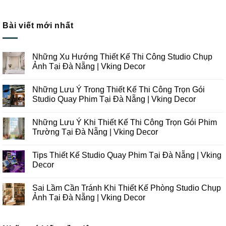
Bài viết mới nhất
Những Xu Hướng Thiết Kế Thi Công Studio Chụp
Ảnh Tại Đà Nẵng | Vking Decor
Không
có
Những Lưu Ý Trong Thiết Kế Thi Công Trọn Gói
bình
luận
Studio Quay Phim Tại Đà Nẵng | Vking Decor
ở
Những
Không
Xu
có
Những Lưu Ý Khi Thiết Kế Thi Công Trọn Gói Phim
Hướng
bình
Thiết
luận
Trường Tại Đà Nẵng | Vking Decor
Kế
ở
Thi
Những
Không
Công
Lưu
có
Tips Thiết Kế Studio Quay Phim Tại Đà Nẵng | Vking
Studio
Ý
bình
Chụp
Trong
luận
Decor
Ảnh
Thiết
ở
Tại
Kế
Những
Không
Đà
Thi
Lưu
có
Sai Lầm Cần Tránh Khi Thiết Kế Phòng Studio Chụp
Nẵng
Công
Ý
bình
|
Trọn
Khi
luận
Ảnh Tại Đà Nẵng | Vking Decor
Vking
Gói
Thiết
ở
Decor
Studio
Kế
Tips
Không
Quay
Thi
Thiết
có
Phim
Công
Kế
bình