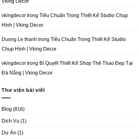
Vking Decor
Đà
Nẵng
|
Vking
vkingdecor
trong
Tiêu Chuẩn Trong Thiết Kế Studio Chụp
Decor
Hình | Vking Decor
Duong Le thanh
trong
Tiêu Chuẩn Trong Thiết Kế Studio
Chụp Hình | Vking Decor
vkingdecor
trong
Bí Quyết Thiết Kế Shop Thể Thao Đẹp Tại
Đà Nẵng | Vking Decor
Thư viện bài viết
Blog
(816)
Dịch Vụ
(1)
Dự Án
(1)