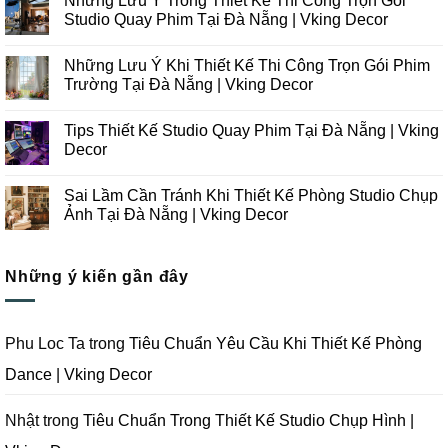
Những Lưu Ý Trong Thiết Kế Thi Công Trọn Gói
bình
luận
Studio Quay Phim Tại Đà Nẵng | Vking Decor
ở
Những
Không
Xu
có
Những Lưu Ý Khi Thiết Kế Thi Công Trọn Gói Phim
Hướng
bình
Thiết
luận
Trường Tại Đà Nẵng | Vking Decor
Kế
ở
Thi
Những
Không
Công
Lưu
có
Tips Thiết Kế Studio Quay Phim Tại Đà Nẵng | Vking
Studio
Ý
bình
Chụp
Trong
luận
Decor
Ảnh
Thiết
ở
Tại
Kế
Những
Không
Đà
Thi
Lưu
có
Sai Lầm Cần Tránh Khi Thiết Kế Phòng Studio Chụp
Nẵng
Công
Ý
bình
|
Trọn
Khi
luận
Ảnh Tại Đà Nẵng | Vking Decor
Vking
Gói
Thiết
ở
Decor
Studio
Kế
Tips
Không
Quay
Thi
Thiết
có
Phim
Công
Kế
bình
Tại
Trọn
Studio
Những ý kiến gần đây
luận
Đà
Gói
Quay
ở
Nẵng
Phim
Phim
Sai
|
Trường
Tại
Lầm
Vking
Tại
Đà
Cần
Decor
Đà
Nẵng
Tránh
Phu Loc Ta
trong
Tiêu Chuẩn Yêu Cầu Khi Thiết Kế Phòng
Nẵng
|
Khi
|
Vking
Thiết
Dance | Vking Decor
Vking
Decor
Kế
Decor
Phòng
Studio
Chụp
Nhật
trong
Tiêu Chuẩn Trong Thiết Kế Studio Chụp Hình |
Ảnh
Tại