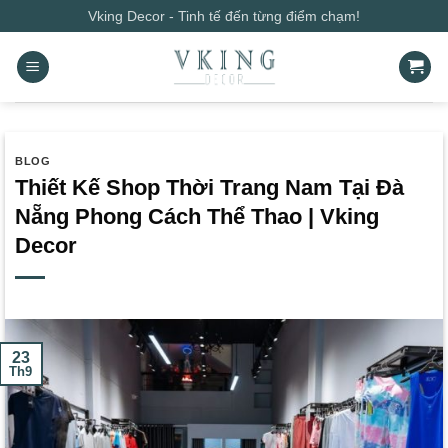
Bỏ
Vking Decor - Tinh tế đến từng điểm chạm!
qua
nội
dung
BLOG
Thiết Kế Shop Thời Trang Nam Tại Đà
Nẵng Phong Cách Thể Thao | Vking
Decor
23
Th9