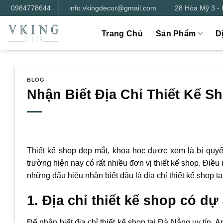
Bỏ
0984778644
info.vkingdecor@gmail.com
28 Hòa Mỹ 3 -
qua
nội
Trang Chủ
Sản Phẩm
D
dung
BLOG
Nhận Biết Địa Chỉ Thiết Kế S
Thiết kế shop đẹp mắt, khoa học được xem là bí quyế
trường hiện nay có rất nhiều đơn vị thiết kế shop. Đi
những dấu hiệu nhận biết đâu là địa chỉ thiết kế shop t
1. Địa chỉ thiết kế shop có d
Để nhận biết địa chỉ thiết kế shop tại Đà Nẵng uy tín