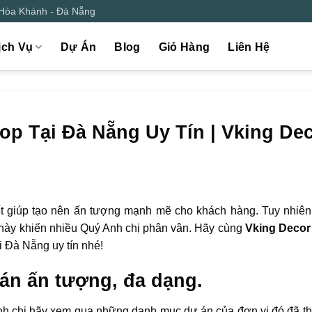
 Hòa Khánh - Đà Nẵng
ịch Vụ
Dự Án
Blog
Giỏ Hàng
Liên Hệ
hop Tại Đà Nẵng Uy Tín | Vking De
t giúp tạo nên ấn tượng mạnh mẽ cho khách hàng. Tuy nhiên, 
ều này khiến nhiều Quý Anh chị phân vân. Hãy cùng
Vking Decor
ại Đà Nẵng uy tín nhé!
ự án ấn tượng, đa dạng.
, Anh chị hãy xem qua những danh mục dự án của đơn vị đó đã th