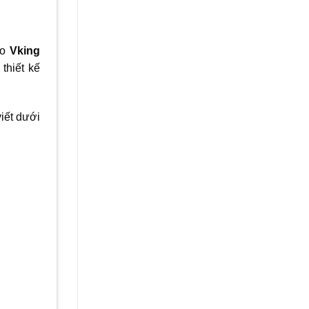
do
Vking
thiết kế
viết dưới