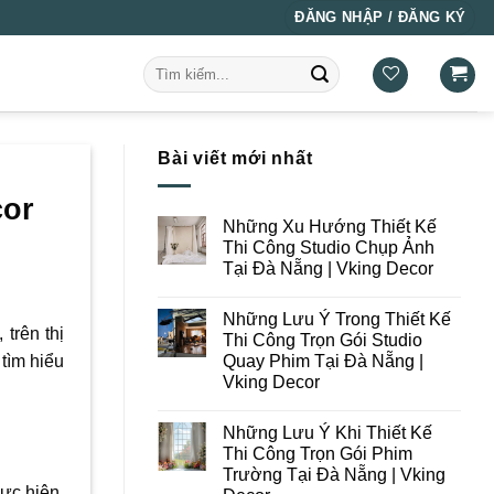
ĐĂNG NHẬP / ĐĂNG KÝ
Tìm
kiếm:
Bài viết mới nhất
cor
Những Xu Hướng Thiết Kế
Thi Công Studio Chụp Ảnh
Tại Đà Nẵng | Vking Decor
Không
có
Những Lưu Ý Trong Thiết Kế
bình
trên thị
luận
Thi Công Trọn Gói Studio
ở
Quay Phim Tại Đà Nẵng |
tìm hiểu
Những
Xu
Vking Decor
Hướng
Thiết
Không
Kế
có
Những Lưu Ý Khi Thiết Kế
Thi
bình
Công
luận
Thi Công Trọn Gói Phim
ở
Studio
Trường Tại Đà Nẵng | Vking
Những
Chụp
Lưu
ực hiện.
Ảnh