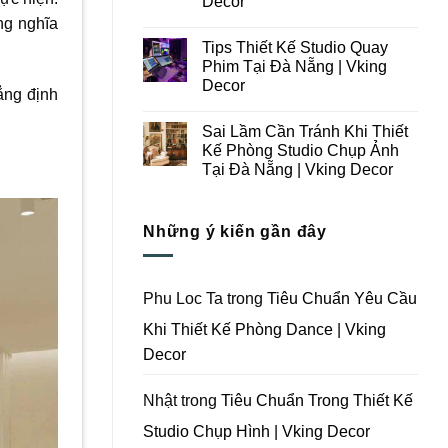
Decor
Ý
Tại
ng nghĩa
Trong
Không
Đà
Thiết
có
Nẵng
Tips Thiết Kế Studio Quay
Kế
bình
|
Thi
luận
Vking
Phim Tại Đà Nẵng | Vking
ở
Công
Decor
Decor
Những
Trọn
ẳng định
Lưu
Gói
Không
Ý
Studio
có
Khi
Quay
Sai Lầm Cần Tránh Khi Thiết
bình
Thiết
Phim
luận
Kế Phòng Studio Chụp Ảnh
Kế
Tại
ở
Thi
Đà
Tại Đà Nẵng | Vking Decor
Tips
Công
Nẵng
Thiết
Trọn
Không
|
Kế
Gói
có
Vking
Studio
Phim
bình
Decor
Quay
Những ý kiến gần đây
Trường
luận
Phim
ở
Tại
Tại
Sai
Đà
Đà
Lầm
Nẵng
Nẵng
Cần
|
|
Tránh
Vking
Phu Loc Ta
trong
Tiêu Chuẩn Yêu Cầu
Vking
Khi
Decor
Decor
Thiết
Khi Thiết Kế Phòng Dance | Vking
Kế
Phòng
Decor
Studio
Chụp
Ảnh
Tại
Nhật
trong
Tiêu Chuẩn Trong Thiết Kế
Đà
Nẵng
Studio Chụp Hình | Vking Decor
|