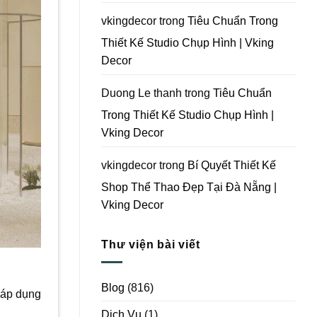
Vking
Decor
vkingdecor
trong
Tiêu Chuẩn Trong
Thiết Kế Studio Chụp Hình | Vking
Decor
Duong Le thanh
trong
Tiêu Chuẩn
Trong Thiết Kế Studio Chụp Hình |
Vking Decor
vkingdecor
trong
Bí Quyết Thiết Kế
Shop Thể Thao Đẹp Tại Đà Nẵng |
Vking Decor
Thư viện bài viết
Blog
(816)
c áp dụng
Dịch Vụ
(1)