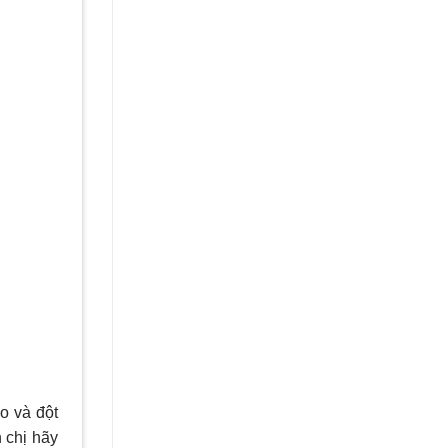
o và đột
h chị hãy