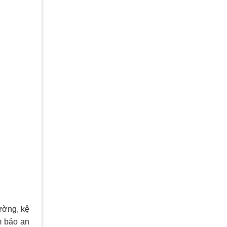
tường, kệ
m bảo an