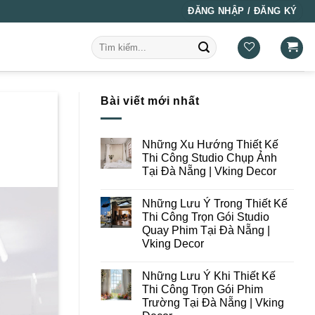
ĐĂNG NHẬP / ĐĂNG KÝ
Tìm
kiếm:
Bài viết mới nhất
Những Xu Hướng Thiết Kế
Thi Công Studio Chụp Ảnh
Tại Đà Nẵng | Vking Decor
Không
có
Những Lưu Ý Trong Thiết Kế
bình
luận
Thi Công Trọn Gói Studio
ở
Quay Phim Tại Đà Nẵng |
Những
Xu
Vking Decor
Hướng
Thiết
Không
Kế
có
Những Lưu Ý Khi Thiết Kế
Thi
bình
Công
luận
Thi Công Trọn Gói Phim
ở
Studio
Trường Tại Đà Nẵng | Vking
Những
Chụp
Lưu
Ảnh