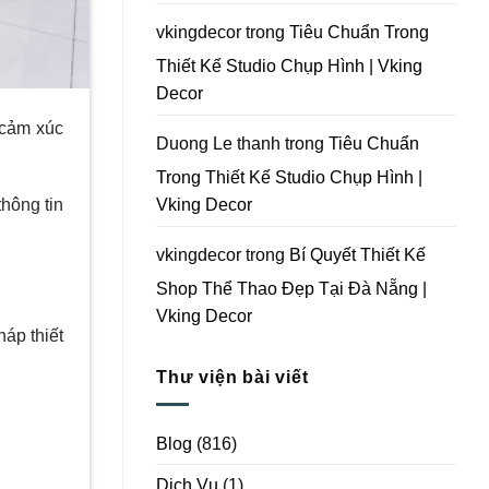
Vking
Decor
vkingdecor
trong
Tiêu Chuẩn Trong
Thiết Kế Studio Chụp Hình | Vking
Decor
 cảm xúc
Duong Le thanh
trong
Tiêu Chuẩn
Trong Thiết Kế Studio Chụp Hình |
Vking Decor
hông tin
vkingdecor
trong
Bí Quyết Thiết Kế
Shop Thể Thao Đẹp Tại Đà Nẵng |
Vking Decor
áp thiết
Thư viện bài viết
Blog
(816)
Dịch Vụ
(1)