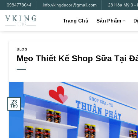
Bỏ
0984778644
info.vkingdecor@gmail.com
28 Hòa Mỹ 3 -
qua
nội
Trang Chủ
Sản Phẩm
D
dung
BLOG
Mẹo Thiết Kế Shop Sữa Tại Đ
23
Th9