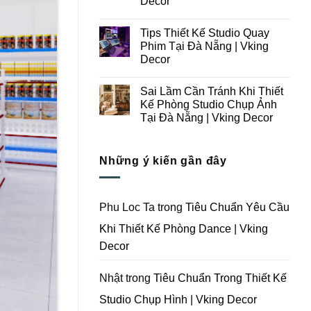
Decor
Ý
Tại
Trong
Không
Đà
Thiết
có
Nẵng
Tips Thiết Kế Studio Quay
Kế
bình
|
Thi
luận
Vking
Phim Tại Đà Nẵng | Vking
ở
Công
Decor
Decor
Những
Trọn
Lưu
Gói
Không
Ý
Studio
có
Khi
Quay
Sai Lầm Cần Tránh Khi Thiết
bình
Thiết
Phim
luận
Kế Phòng Studio Chụp Ảnh
Kế
Tại
ở
Thi
Đà
Tại Đà Nẵng | Vking Decor
Tips
Công
Nẵng
Thiết
Trọn
Không
|
Kế
Gói
có
Vking
Studio
Phim
bình
Decor
Quay
Những ý kiến gần đây
Trường
luận
Phim
ở
Tại
Tại
Sai
Đà
Đà
Lầm
Nẵng
Nẵng
Cần
|
|
Tránh
Vking
Phu Loc Ta
trong
Tiêu Chuẩn Yêu Cầu
Vking
Khi
Decor
Decor
Thiết
Khi Thiết Kế Phòng Dance | Vking
Kế
Phòng
Decor
Studio
Chụp
Ảnh
Tại
Nhật
trong
Tiêu Chuẩn Trong Thiết Kế
Đà
Nẵng
Studio Chụp Hình | Vking Decor
|