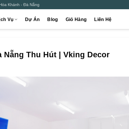
 Hòa Khánh - Đà Nẵng
ịch Vụ
Dự Án
Blog
Giỏ Hàng
Liên Hệ
à Nẵng Thu Hút | Vking Decor