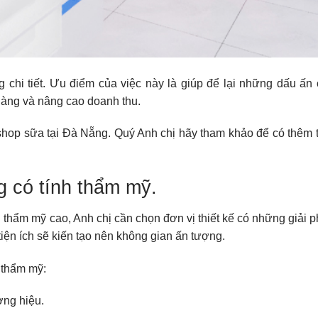
 chi tiết. Ưu điểm của việc này là giúp để lại những dấu ấn
hàng và nâng cao doanh thu.
ế shop sữa tại Đà Nẵng. Quý Anh chị hãy tham khảo để có thêm t
g có tính thẩm mỹ.
thẩm mỹ cao, Anh chị cần chọn đơn vị thiết kế có những giải ph
tiện ích sẽ kiến tạo nên không gian ấn tượng.
a thẩm mỹ:
ơng hiệu.