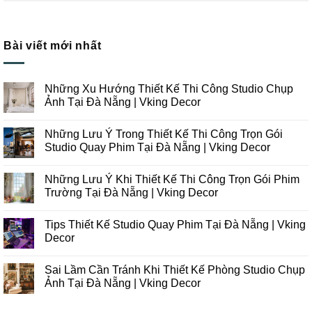
Bài viết mới nhất
Những Xu Hướng Thiết Kế Thi Công Studio Chụp
Ảnh Tại Đà Nẵng | Vking Decor
Không
có
Những Lưu Ý Trong Thiết Kế Thi Công Trọn Gói
bình
luận
Studio Quay Phim Tại Đà Nẵng | Vking Decor
ở
Những
Không
Xu
có
Những Lưu Ý Khi Thiết Kế Thi Công Trọn Gói Phim
Hướng
bình
Thiết
luận
Trường Tại Đà Nẵng | Vking Decor
Kế
ở
Thi
Những
Không
Công
Lưu
có
Tips Thiết Kế Studio Quay Phim Tại Đà Nẵng | Vking
Studio
Ý
bình
Chụp
Trong
luận
Decor
Ảnh
Thiết
ở
Tại
Kế
Những
Không
Đà
Thi
Lưu
có
Sai Lầm Cần Tránh Khi Thiết Kế Phòng Studio Chụp
Nẵng
Công
Ý
bình
|
Trọn
Khi
luận
Ảnh Tại Đà Nẵng | Vking Decor
Vking
Gói
Thiết
ở
Decor
Studio
Kế
Tips
Không
Quay
Thi
Thiết
có