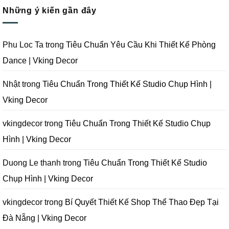
Phim
Công
Kế
bình
Tại
Trọn
Studio
Những ý kiến gần đây
luận
Đà
Gói
Quay
ở
Nẵng
Phim
Phim
Sai
|
Trường
Tại
Lầm
Vking
Tại
Đà
Cần
Decor
Đà
Nẵng
Tránh
Phu Loc Ta
trong
Tiêu Chuẩn Yêu Cầu Khi Thiết Kế Phòng
Nẵng
|
Khi
|
Vking
Thiết
Dance | Vking Decor
Vking
Decor
Kế
Decor
Phòng
Studio
Chụp
Nhật
trong
Tiêu Chuẩn Trong Thiết Kế Studio Chụp Hình |
Ảnh
Tại
Vking Decor
Đà
Nẵng
|
Vking
vkingdecor
trong
Tiêu Chuẩn Trong Thiết Kế Studio Chụp
Decor
Hình | Vking Decor
Duong Le thanh
trong
Tiêu Chuẩn Trong Thiết Kế Studio
Chụp Hình | Vking Decor
vkingdecor
trong
Bí Quyết Thiết Kế Shop Thể Thao Đẹp Tại
Đà Nẵng | Vking Decor