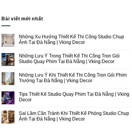
Bài viết mới nhất
Những Xu Hướng Thiết Kế Thi Công Studio Chụp
Ảnh Tại Đà Nẵng | Vking Decor
Không
có
Những Lưu Ý Trong Thiết Kế Thi Công Trọn Gói
bình
luận
Studio Quay Phim Tại Đà Nẵng | Vking Decor
ở
Những
Không
Xu
có
Những Lưu Ý Khi Thiết Kế Thi Công Trọn Gói Phim
Hướng
bình
Thiết
luận
Trường Tại Đà Nẵng | Vking Decor
Kế
ở
Thi
Những
Không
Công
Lưu
có
Tips Thiết Kế Studio Quay Phim Tại Đà Nẵng | Vking
Studio
Ý
bình
Chụp
Trong
luận
Decor
Ảnh
Thiết
ở
Tại
Kế
Những
Không
Đà
Thi
Lưu
có
Sai Lầm Cần Tránh Khi Thiết Kế Phòng Studio Chụp
Nẵng
Công
Ý
bình
|
Trọn
Khi
luận
Ảnh Tại Đà Nẵng | Vking Decor
Vking
Gói
Thiết
ở
Decor
Studio
Kế
Tips
Không
Quay
Thi
Thiết
có