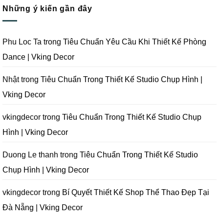
Phim
Công
Kế
bình
Tại
Trọn
Studio
Những ý kiến gần đây
luận
Đà
Gói
Quay
ở
Nẵng
Phim
Phim
Sai
|
Trường
Tại
Lầm
Vking
Tại
Đà
Cần
Decor
Đà
Nẵng
Tránh
Phu Loc Ta
trong
Tiêu Chuẩn Yêu Cầu Khi Thiết Kế Phòng
Nẵng
|
Khi
|
Vking
Thiết
Dance | Vking Decor
Vking
Decor
Kế
Decor
Phòng
Studio
Chụp
Nhật
trong
Tiêu Chuẩn Trong Thiết Kế Studio Chụp Hình |
Ảnh
Tại
Vking Decor
Đà
Nẵng
|
Vking
vkingdecor
trong
Tiêu Chuẩn Trong Thiết Kế Studio Chụp
Decor
Hình | Vking Decor
Duong Le thanh
trong
Tiêu Chuẩn Trong Thiết Kế Studio
Chụp Hình | Vking Decor
vkingdecor
trong
Bí Quyết Thiết Kế Shop Thể Thao Đẹp Tại
Đà Nẵng | Vking Decor