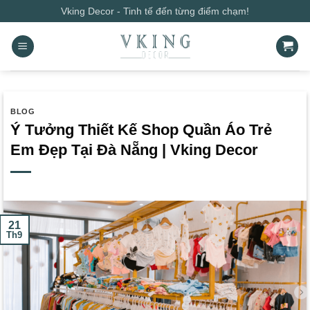
Bỏ
Vking Decor - Tinh tế đến từng điểm chạm!
qua
nội
dung
BLOG
Ý Tưởng Thiết Kế Shop Quần Áo Trẻ
Em Đẹp Tại Đà Nẵng | Vking Decor
21
Th9