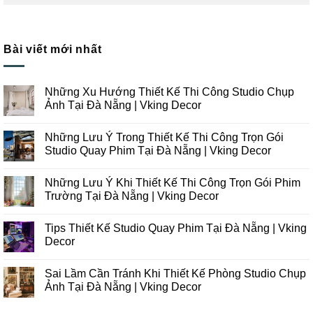
Bài viết mới nhất
Những Xu Hướng Thiết Kế Thi Công Studio Chụp
Ảnh Tại Đà Nẵng | Vking Decor
Không
có
Những Lưu Ý Trong Thiết Kế Thi Công Trọn Gói
bình
luận
Studio Quay Phim Tại Đà Nẵng | Vking Decor
ở
Những
Không
Xu
có
Những Lưu Ý Khi Thiết Kế Thi Công Trọn Gói Phim
Hướng
bình
Thiết
luận
Trường Tại Đà Nẵng | Vking Decor
Kế
ở
Thi
Những
Không
Công
Lưu
có
Tips Thiết Kế Studio Quay Phim Tại Đà Nẵng | Vking
Studio
Ý
bình
Chụp
Trong
luận
Decor
Ảnh
Thiết
ở
Tại
Kế
Những
Không
Đà
Thi
Lưu
có
Sai Lầm Cần Tránh Khi Thiết Kế Phòng Studio Chụp
Nẵng
Công
Ý
bình
|
Trọn
Khi
luận
Ảnh Tại Đà Nẵng | Vking Decor
Vking
Gói
Thiết
ở
Decor
Studio
Kế
Tips
Không
Quay
Thi
Thiết
có