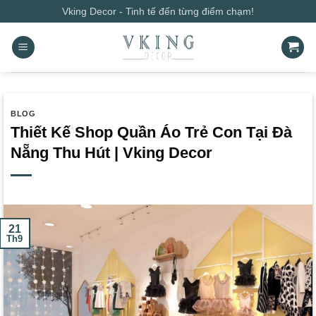
Bỏ
Vking Decor - Tinh tế đến từng điểm chạm!
qua
nội
dung
BLOG
Thiết Kế Shop Quần Áo Trẻ Con Tại Đà
Nẵng Thu Hút | Vking Decor
21
Th9