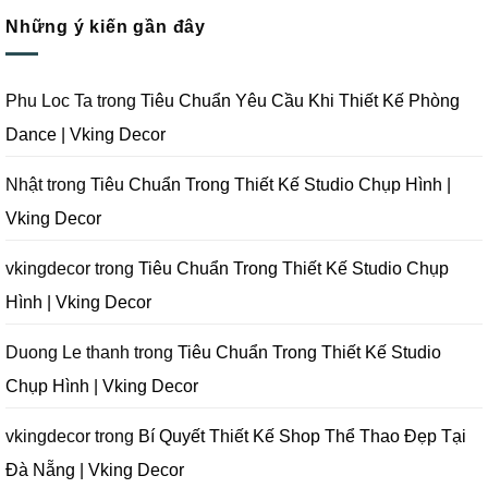
Phim
Công
Kế
bình
Tại
Trọn
Studio
Những ý kiến gần đây
luận
Đà
Gói
Quay
ở
Nẵng
Phim
Phim
Sai
|
Trường
Tại
Lầm
Vking
Tại
Đà
Cần
Decor
Đà
Nẵng
Tránh
Phu Loc Ta
trong
Tiêu Chuẩn Yêu Cầu Khi Thiết Kế Phòng
Nẵng
|
Khi
|
Vking
Thiết
Dance | Vking Decor
Vking
Decor
Kế
Decor
Phòng
Studio
Chụp
Nhật
trong
Tiêu Chuẩn Trong Thiết Kế Studio Chụp Hình |
Ảnh
Tại
Vking Decor
Đà
Nẵng
|
Vking
vkingdecor
trong
Tiêu Chuẩn Trong Thiết Kế Studio Chụp
Decor
Hình | Vking Decor
Duong Le thanh
trong
Tiêu Chuẩn Trong Thiết Kế Studio
Chụp Hình | Vking Decor
vkingdecor
trong
Bí Quyết Thiết Kế Shop Thể Thao Đẹp Tại
Đà Nẵng | Vking Decor