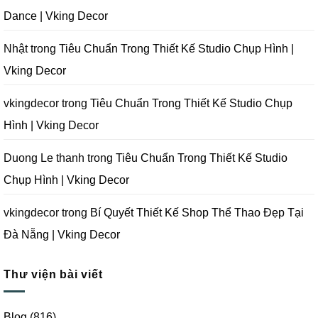
|
Vking
Thiết
Dance | Vking Decor
Vking
Decor
Kế
Decor
Phòng
Studio
Chụp
Nhật
trong
Tiêu Chuẩn Trong Thiết Kế Studio Chụp Hình |
Ảnh
Tại
Vking Decor
Đà
Nẵng
|
Vking
vkingdecor
trong
Tiêu Chuẩn Trong Thiết Kế Studio Chụp
Decor
Hình | Vking Decor
Duong Le thanh
trong
Tiêu Chuẩn Trong Thiết Kế Studio
Chụp Hình | Vking Decor
vkingdecor
trong
Bí Quyết Thiết Kế Shop Thể Thao Đẹp Tại
Đà Nẵng | Vking Decor
Thư viện bài viết
Blog
(816)