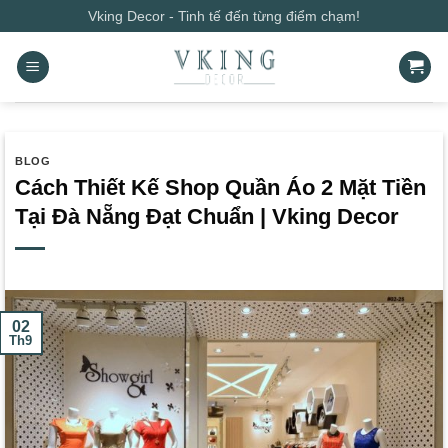
Bỏ
Vking Decor - Tinh tế đến từng điểm chạm!
qua
nội
dung
BLOG
Cách Thiết Kế Shop Quần Áo 2 Mặt Tiền
Tại Đà Nẵng Đạt Chuẩn | Vking Decor
02
Th9