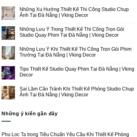
Những Xu Hướng Thiết Kế Thi Công Studio Chụp
Ảnh Tại Đà Nẵng | Vking Decor
Không
có
Những Lưu Ý Trong Thiết Kế Thi Công Trọn Gói
bình
luận
Studio Quay Phim Tại Đà Nẵng | Vking Decor
ở
Những
Không
Xu
có
Những Lưu Ý Khi Thiết Kế Thi Công Trọn Gói Phim
Hướng
bình
Thiết
luận
Trường Tại Đà Nẵng | Vking Decor
Kế
ở
Thi
Những
Không
Công
Lưu
có
Tips Thiết Kế Studio Quay Phim Tại Đà Nẵng | Vking
Studio
Ý
bình
Chụp
Trong
luận
Decor
Ảnh
Thiết
ở
Tại
Kế
Những
Không
Đà
Thi
Lưu
có
Sai Lầm Cần Tránh Khi Thiết Kế Phòng Studio Chụp
Nẵng
Công
Ý
bình
|
Trọn
Khi
luận
Ảnh Tại Đà Nẵng | Vking Decor
Vking
Gói
Thiết
ở
Decor
Studio
Kế
Tips
Không
Quay
Thi
Thiết
có
Phim
Công
Kế
bình
Tại
Trọn
Studio
Những ý kiến gần đây
luận
Đà
Gói
Quay
ở
Nẵng
Phim
Phim
Sai
|
Trường
Tại
Lầm
Vking
Tại
Đà
Cần
Decor
Đà
Nẵng
Tránh
Phu Loc Ta
trong
Tiêu Chuẩn Yêu Cầu Khi Thiết Kế Phòng
Nẵng
|
Khi