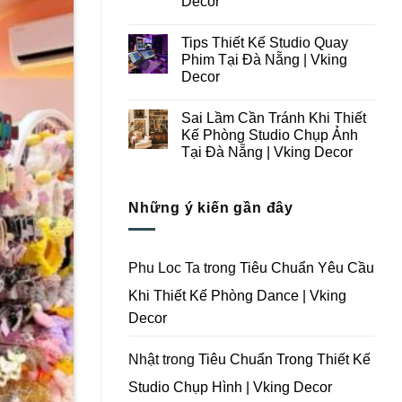
Decor
Ý
Tại
Trong
Không
Đà
Thiết
có
Nẵng
Tips Thiết Kế Studio Quay
Kế
bình
|
Thi
luận
Vking
Phim Tại Đà Nẵng | Vking
ở
Công
Decor
Decor
Những
Trọn
Lưu
Gói
Không
Ý
Studio
có
Khi
Quay
Sai Lầm Cần Tránh Khi Thiết
bình
Thiết
Phim
luận
Kế Phòng Studio Chụp Ảnh
Kế
Tại
ở
Thi
Đà
Tại Đà Nẵng | Vking Decor
Tips
Công
Nẵng
Thiết
Trọn
Không
|
Kế
Gói
có
Vking
Studio
Phim
bình
Decor
Quay
Những ý kiến gần đây
Trường
luận
Phim
ở
Tại
Tại
Sai
Đà
Đà
Lầm
Nẵng
Nẵng
Cần
|
|
Tránh
Vking
Phu Loc Ta
trong
Tiêu Chuẩn Yêu Cầu
Vking
Khi
Decor
Decor
Thiết
Khi Thiết Kế Phòng Dance | Vking
Kế
Phòng
Decor
Studio
Chụp
Ảnh
Tại
Nhật
trong
Tiêu Chuẩn Trong Thiết Kế
Đà
Nẵng
Studio Chụp Hình | Vking Decor
|