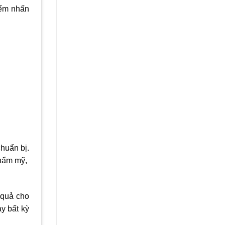
iểm nhấn
huẩn bị.
 thẩm mỹ,
 quả cho
y bất kỳ