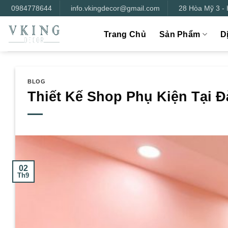
Bỏ
0984778644
info.vkingdecor@gmail.com
28 Hòa Mỹ 3 -
qua
nội
Trang Chủ
Sản Phẩm
D
dung
BLOG
Thiết Kế Shop Phụ Kiện Tại Đ
02
Th9