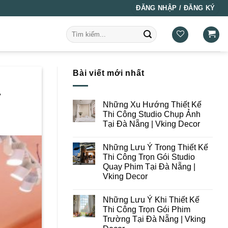
ĐĂNG NHẬP / ĐĂNG KÝ
Tìm
kiếm:
Bài viết mới nhất
r
Những Xu Hướng Thiết Kế
Thi Công Studio Chụp Ảnh
Tại Đà Nẵng | Vking Decor
Không
có
Những Lưu Ý Trong Thiết Kế
bình
luận
Thi Công Trọn Gói Studio
ở
Quay Phim Tại Đà Nẵng |
Những
Xu
Vking Decor
Hướng
Thiết
Không
Kế
có
Những Lưu Ý Khi Thiết Kế
Thi
bình
Công
luận
Thi Công Trọn Gói Phim
ở
Studio
Trường Tại Đà Nẵng | Vking
Những
Chụp
Lưu
Ảnh