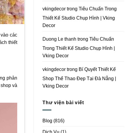
Vking
Decor
vkingdecor
trong
Tiêu Chuẩn Trong
Thiết Kế Studio Chụp Hình | Vking
Decor
 vào các
Duong Le thanh
trong
Tiêu Chuẩn
ách thiết
Trong Thiết Kế Studio Chụp Hình |
Vking Decor
.
vkingdecor
trong
Bí Quyết Thiết Kế
ũng phản
Shop Thể Thao Đẹp Tại Đà Nẵng |
 shop và
Vking Decor
Thư viện bài viết
Blog
(816)
Dịch Vụ
(1)