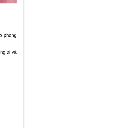
eo phong
g trí và
…