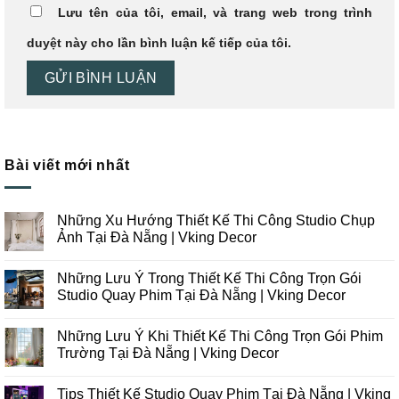
Lưu tên của tôi, email, và trang web trong trình
duyệt này cho lần bình luận kế tiếp của tôi.
Bài viết mới nhất
Những Xu Hướng Thiết Kế Thi Công Studio Chụp
Ảnh Tại Đà Nẵng | Vking Decor
Không
có
Những Lưu Ý Trong Thiết Kế Thi Công Trọn Gói
bình
luận
Studio Quay Phim Tại Đà Nẵng | Vking Decor
ở
Những
Không
Xu
có
Những Lưu Ý Khi Thiết Kế Thi Công Trọn Gói Phim
Hướng
bình
Thiết
luận
Trường Tại Đà Nẵng | Vking Decor
Kế
ở
Thi
Những
Không
Công
Lưu
có
Tips Thiết Kế Studio Quay Phim Tại Đà Nẵng | Vking
Studio
Ý
bình