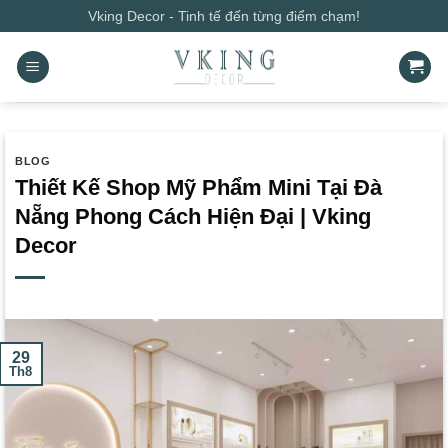
Bỏ
Vking Decor - Tinh tế đến từng điểm chạm!
qua
nội
dung
BLOG
Thiết Kế Shop Mỹ Phẩm Mini Tại Đà
Nẵng Phong Cách Hiện Đại | Vking
Decor
29
Th8