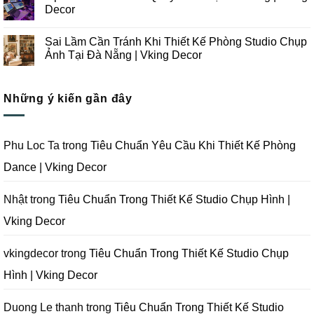
Chụp
Trong
luận
Decor
Ảnh
Thiết
ở
Tại
Kế
Những
Không
Đà
Thi
Lưu
có
Sai Lầm Cần Tránh Khi Thiết Kế Phòng Studio Chụp
Nẵng
Công
Ý
bình
|
Trọn
Khi
luận
Ảnh Tại Đà Nẵng | Vking Decor
Vking
Gói
Thiết
ở
Decor
Studio
Kế
Tips
Không
Quay
Thi
Thiết
có
Phim
Công
Kế
bình
Tại
Trọn
Studio
Những ý kiến gần đây
luận
Đà
Gói
Quay
ở
Nẵng
Phim
Phim
Sai
|
Trường
Tại
Lầm
Vking
Tại
Đà
Cần
Decor
Đà
Nẵng
Tránh
Phu Loc Ta
trong
Tiêu Chuẩn Yêu Cầu Khi Thiết Kế Phòng
Nẵng
|
Khi
|
Vking
Thiết
Dance | Vking Decor
Vking
Decor
Kế
Decor
Phòng
Studio
Chụp
Nhật
trong
Tiêu Chuẩn Trong Thiết Kế Studio Chụp Hình |
Ảnh
Tại
Vking Decor
Đà
Nẵng
|
Vking
vkingdecor
trong
Tiêu Chuẩn Trong Thiết Kế Studio Chụp
Decor
Hình | Vking Decor
Duong Le thanh
trong
Tiêu Chuẩn Trong Thiết Kế Studio