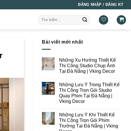
ĐĂNG NHẬP / ĐĂNG KÝ
Tìm
kiếm:
Bài viết mới nhất
r
Những Xu Hướng Thiết Kế
Thi Công Studio Chụp Ảnh
Tại Đà Nẵng | Vking Decor
Không
có
Những Lưu Ý Trong Thiết Kế
bình
luận
Thi Công Trọn Gói Studio
ở
Quay Phim Tại Đà Nẵng |
Những
Xu
Vking Decor
Hướng
Thiết
Không
Kế
có
Những Lưu Ý Khi Thiết Kế
Thi
bình
Công
luận
Thi Công Trọn Gói Phim
ở
Studio
Trường Tại Đà Nẵng | Vking
Những
Chụp
Lưu
Ảnh