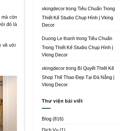
Vking
Decor
vkingdecor
trong
Tiêu Chuẩn Trong
, mà còn
Thiết Kế Studio Chụp Hình | Vking
ới đó là
Decor
Duong Le thanh
trong
Tiêu Chuẩn
y về với
Trong Thiết Kế Studio Chụp Hình |
Vking Decor
vkingdecor
trong
Bí Quyết Thiết Kế
Shop Thể Thao Đẹp Tại Đà Nẵng |
Vking Decor
Thư viện bài viết
Blog
(816)
Dịch Vụ
(1)