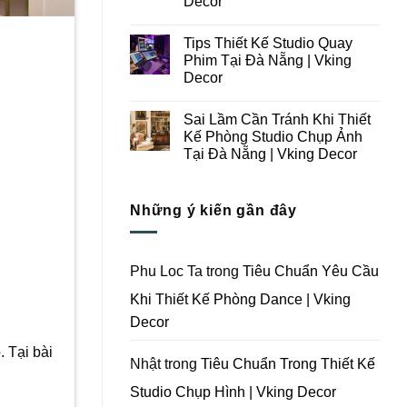
Decor
Ý
Tại
Trong
Không
Đà
Thiết
có
Nẵng
Tips Thiết Kế Studio Quay
Kế
bình
|
Thi
luận
Vking
Phim Tại Đà Nẵng | Vking
ở
Công
Decor
Decor
Những
Trọn
Lưu
Gói
Không
Ý
Studio
có
Khi
Quay
Sai Lầm Cần Tránh Khi Thiết
bình
Thiết
Phim
luận
Kế Phòng Studio Chụp Ảnh
Kế
Tại
ở
Thi
Đà
Tại Đà Nẵng | Vking Decor
Tips
Công
Nẵng
Thiết
Trọn
Không
|
Kế
Gói
có
Vking
Studio
Phim
bình
Decor
Quay
Những ý kiến gần đây
Trường
luận
Phim
ở
Tại
Tại
Sai
Đà
Đà
Lầm
Nẵng
Nẵng
Cần
|
|
Tránh
Vking
Phu Loc Ta
trong
Tiêu Chuẩn Yêu Cầu
Vking
Khi
Decor
Decor
Thiết
Khi Thiết Kế Phòng Dance | Vking
Kế
Phòng
Decor
Studio
Chụp
Ảnh
 Tại bài
Tại
Nhật
trong
Tiêu Chuẩn Trong Thiết Kế
Đà
Nẵng
Studio Chụp Hình | Vking Decor
|