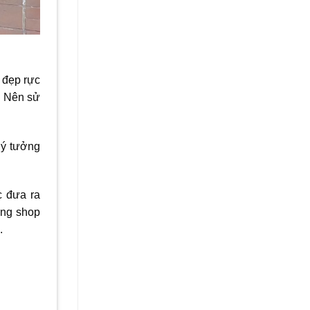
 đẹp rực
. Nên sử
 ý tưởng
c đưa ra
ông shop
n.