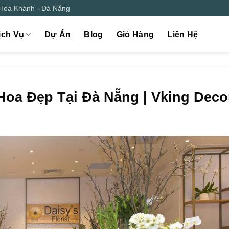
 Hòa Khánh - Đà Nẵng
ịch Vụ
Dự Án
Blog
Giỏ Hàng
Liên Hệ
Hoa Đẹp Tại Đà Nẵng | Vking Deco