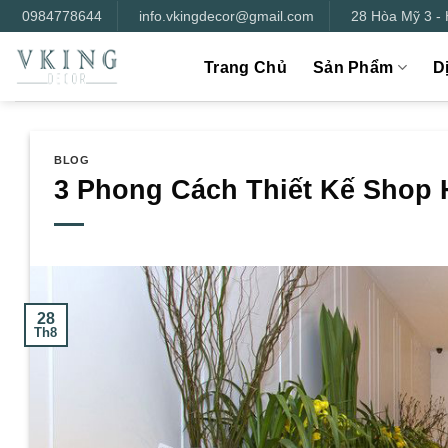
Bỏ
0984778644
info.vkingdecor@gmail.com
28 Hòa Mỹ 3 -
qua
nội
Trang Chủ
Sản Phẩm
D
dung
BLOG
3 Phong Cách Thiết Kế Shop 
28
Th8