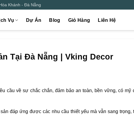
 Hòa Khánh - Đà Nẵng
ịch Vụ
Dự Án
Blog
Giỏ Hàng
Liên Hệ
n Tại Đà Nẵng | Vking Decor
êu cầu về sự chắc chắn, đảm bảo an toàn, bền vững, có mỹ q
m sản đáp ứng được các nhu cầu thiết yếu mà vẫn sang trọng,