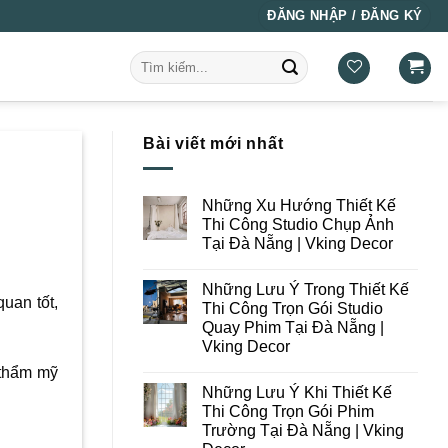
ĐĂNG NHẬP / ĐĂNG KÝ
Tìm
kiếm:
Bài viết mới nhất
Những Xu Hướng Thiết Kế
Thi Công Studio Chụp Ảnh
Tại Đà Nẵng | Vking Decor
Không
có
Những Lưu Ý Trong Thiết Kế
bình
uan tốt,
luận
Thi Công Trọn Gói Studio
ở
Quay Phim Tại Đà Nẵng |
Những
Xu
Vking Decor
Hướng
Thiết
Không
 thẩm mỹ
Kế
có
Những Lưu Ý Khi Thiết Kế
Thi
bình
Công
luận
Thi Công Trọn Gói Phim
ở
Studio
Trường Tại Đà Nẵng | Vking
Những
Chụp
Lưu
Ảnh