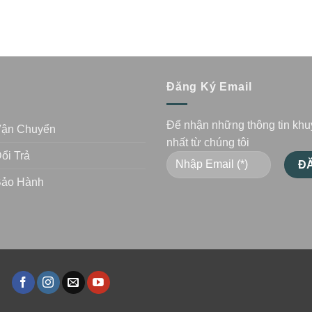
n
Đăng Ký Email
Để nhận những thông tin kh
Vận Chuyển
nhất từ chúng tôi
ổi Trả
Bảo Hành