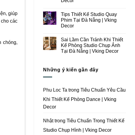
Decor
Ý
Tại
Trong
Không
Đà
Thiết
có
Nẵng
iện, giúp
Tips Thiết Kế Studio Quay
Kế
bình
|
Thi
luận
Vking
Phim Tại Đà Nẵng | Vking
 cho các
ở
Công
Decor
Decor
Những
Trọn
Lưu
Gói
Không
Ý
Studio
có
Khi
Quay
Sai Lầm Cần Tránh Khi Thiết
bình
Thiết
h chóng,
Phim
luận
Kế Phòng Studio Chụp Ảnh
Kế
Tại
ở
Thi
Đà
Tại Đà Nẵng | Vking Decor
Tips
Công
Nẵng
Thiết
Trọn
Không
|
Kế
Gói
có
Vking
Studio
Phim
bình
Decor
Quay
Những ý kiến gần đây
Trường
luận
Phim
ở
Tại
Tại
Sai
Đà
Đà
Lầm
Nẵng
Nẵng
Cần
|
|
Tránh
Vking
Phu Loc Ta
trong
Tiêu Chuẩn Yêu Cầu
Vking
Khi
Decor
Decor
Thiết
Khi Thiết Kế Phòng Dance | Vking
Kế
Phòng
Decor
Studio
Chụp
Ảnh
Tại
Nhật
trong
Tiêu Chuẩn Trong Thiết Kế
Đà
Nẵng
Studio Chụp Hình | Vking Decor
|