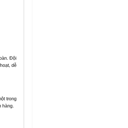
toàn. Đội
hoạt, dễ
ột trong
ch hàng.