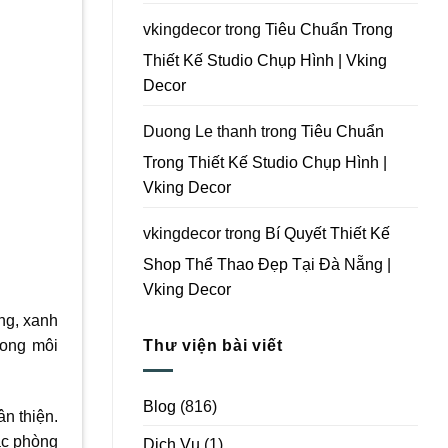
Vking
Decor
vkingdecor
trong
Tiêu Chuẩn Trong
Thiết Kế Studio Chụp Hình | Vking
Decor
Duong Le thanh
trong
Tiêu Chuẩn
Trong Thiết Kế Studio Chụp Hình |
Vking Decor
vkingdecor
trong
Bí Quyết Thiết Kế
Shop Thể Thao Đẹp Tại Đà Nẵng |
Vking Decor
ng, xanh
Thư viện bài viết
rong môi
Blog
(816)
n thiện.
ác phòng
Dịch Vụ
(1)