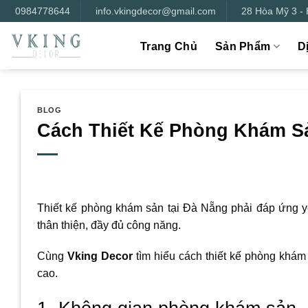
Bỏ
0984778644
info.vkingdecor@gmail.com
28 Hòa Mỹ 3 -
qua
nội
Trang Chủ
Sản Phẩm
D
dung
BLOG
Cách Thiết Kế Phòng Khám Sả
Thiết kế phòng khám sản tại Đà Nẵng phải đáp ứng y
thân thiện, đầy đủ công năng.
Cùng
Vking Decor
tìm hiểu cách thiết kế phòng khá
cao.