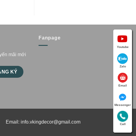
Fanpage
Youtube
uyến mãi mới
Zalo
Email
Messenger
Email:
info.vkingdecor@gmail.com
Call