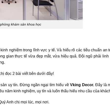
ế phòng khám sản khoa học
kinh nghiệm trong lĩnh vực y tế. Và hiểu rõ các tiêu chuẩn an 
ng gian thực tế vừa đẹp mắt, vừa hiệu quả. Đội ngũ phải linh 
àng.
hị đọc 2 bài viết bên dưới đây!
 sản uy tín. Đừng ngần ngại tìm hiểu về
Vking Decor.
Đây là m
iều năm kinh nghiệm, uy tín và luôn thấu hiểu nhu cầu của khá
uý Anh chị mọi lúc, mọi nơi.