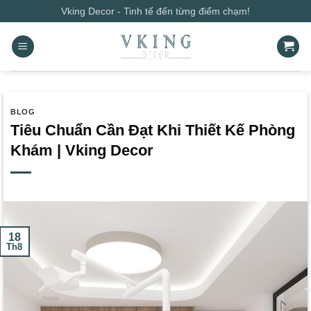
Bỏ
Vking Decor - Tinh tế đến từng điểm chạm!
qua
nội
dung
BLOG
Tiêu Chuẩn Cần Đạt Khi Thiết Kế Phòng
Khám | Vking Decor
18
Th8