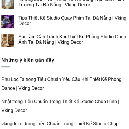
Thiết
luận
Trường Tại Đà Nẵng | Vking Decor
Kế
ở
Thi
Những
Không
Công
Lưu
có
Tips Thiết Kế Studio Quay Phim Tại Đà Nẵng | Vking
Studio
Ý
bình
Chụp
Trong
luận
Decor
Ảnh
Thiết
ở
Tại
Kế
Những
Không
Đà
Thi
Lưu
có
Sai Lầm Cần Tránh Khi Thiết Kế Phòng Studio Chụp
Nẵng
Công
Ý
bình
|
Trọn
Khi
luận
Ảnh Tại Đà Nẵng | Vking Decor
Vking
Gói
Thiết
ở
Decor
Studio
Kế
Tips
Không
Quay
Thi
Thiết
có
Phim
Công
Kế
bình
Tại
Trọn
Studio
Những ý kiến gần đây
luận
Đà
Gói
Quay
ở
Nẵng
Phim
Phim
Sai
|
Trường
Tại
Lầm
Vking
Tại
Đà
Cần
Decor
Đà
Nẵng
Tránh
Phu Loc Ta
trong
Tiêu Chuẩn Yêu Cầu Khi Thiết Kế Phòng
Nẵng
|
Khi
|
Vking
Thiết
Dance | Vking Decor
Vking
Decor
Kế
Decor
Phòng
Studio
Chụp
Nhật
trong
Tiêu Chuẩn Trong Thiết Kế Studio Chụp Hình |
Ảnh
Tại
Vking Decor
Đà
Nẵng
|
Vking
vkingdecor
trong
Tiêu Chuẩn Trong Thiết Kế Studio Chụp
Decor