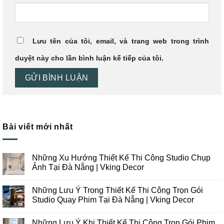
Lưu tên của tôi, email, và trang web trong trình
duyệt này cho lần bình luận kế tiếp của tôi.
Bài viết mới nhất
Những Xu Hướng Thiết Kế Thi Công Studio Chụp
Ảnh Tại Đà Nẵng | Vking Decor
Không
có
Những Lưu Ý Trong Thiết Kế Thi Công Trọn Gói
bình
luận
Studio Quay Phim Tại Đà Nẵng | Vking Decor
ở
Những
Không
Xu
có
Những Lưu Ý Khi Thiết Kế Thi Công Trọn Gói Phim
Hướng
bình