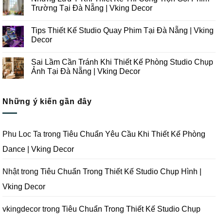
Thiết
luận
Trường Tại Đà Nẵng | Vking Decor
Kế
ở
Thi
Những
Không
Công
Lưu
có
Tips Thiết Kế Studio Quay Phim Tại Đà Nẵng | Vking
Studio
Ý
bình
Chụp
Trong
luận
Decor
Ảnh
Thiết
ở
Tại
Kế
Những
Không
Đà
Thi
Lưu
có
Sai Lầm Cần Tránh Khi Thiết Kế Phòng Studio Chụp
Nẵng
Công
Ý
bình
|
Trọn
Khi
luận
Ảnh Tại Đà Nẵng | Vking Decor
Vking
Gói
Thiết
ở
Decor
Studio
Kế
Tips
Không
Quay
Thi
Thiết
có
Phim
Công
Kế
bình
Tại
Trọn
Studio
Những ý kiến gần đây
luận
Đà
Gói
Quay
ở
Nẵng
Phim
Phim
Sai
|
Trường
Tại
Lầm
Vking
Tại
Đà
Cần
Decor
Đà
Nẵng
Tránh
Phu Loc Ta
trong
Tiêu Chuẩn Yêu Cầu Khi Thiết Kế Phòng
Nẵng
|
Khi
|
Vking
Thiết
Dance | Vking Decor
Vking
Decor
Kế
Decor
Phòng
Studio
Chụp
Nhật
trong
Tiêu Chuẩn Trong Thiết Kế Studio Chụp Hình |
Ảnh
Tại
Vking Decor
Đà
Nẵng
|
Vking
vkingdecor
trong
Tiêu Chuẩn Trong Thiết Kế Studio Chụp
Decor