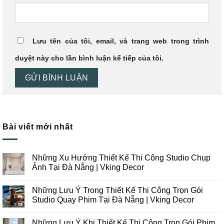
Lưu tên của tôi, email, và trang web trong trình
duyệt này cho lần bình luận kế tiếp của tôi.
Bài viết mới nhất
Những Xu Hướng Thiết Kế Thi Công Studio Chụp
Ảnh Tại Đà Nẵng | Vking Decor
Không
có
Những Lưu Ý Trong Thiết Kế Thi Công Trọn Gói
bình
luận
Studio Quay Phim Tại Đà Nẵng | Vking Decor
ở
Những
Không
Xu
có
Những Lưu Ý Khi Thiết Kế Thi Công Trọn Gói Phim
Hướng
bình