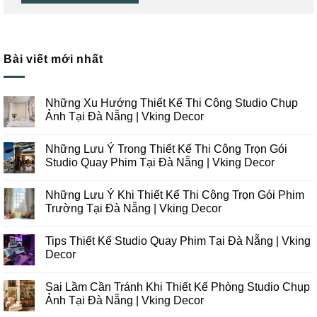
Bài viết mới nhất
Những Xu Hướng Thiết Kế Thi Công Studio Chụp
Ảnh Tại Đà Nẵng | Vking Decor
Không
có
Những Lưu Ý Trong Thiết Kế Thi Công Trọn Gói
bình
luận
Studio Quay Phim Tại Đà Nẵng | Vking Decor
ở
Những
Không
Xu
có
Những Lưu Ý Khi Thiết Kế Thi Công Trọn Gói Phim
Hướng
bình
Thiết
luận
Trường Tại Đà Nẵng | Vking Decor
Kế
ở
Thi
Những
Không
Công
Lưu
có
Tips Thiết Kế Studio Quay Phim Tại Đà Nẵng | Vking
Studio
Ý
bình
Chụp
Trong
luận
Decor
Ảnh
Thiết
ở
Tại
Kế
Những
Không
Đà
Thi
Lưu
có
Sai Lầm Cần Tránh Khi Thiết Kế Phòng Studio Chụp
Nẵng
Công
Ý
bình
|
Trọn
Khi
luận
Ảnh Tại Đà Nẵng | Vking Decor
Vking
Gói
Thiết
ở
Decor
Studio
Kế
Tips
Không