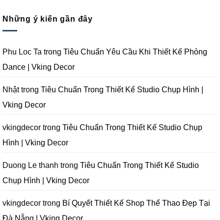
Quay
Thi
Thiết
có
Phim
Công
Kế
bình
Tại
Trọn
Studio
Những ý kiến gần đây
luận
Đà
Gói
Quay
ở
Nẵng
Phim
Phim
Sai
|
Trường
Tại
Lầm
Vking
Tại
Đà
Cần
Decor
Đà
Nẵng
Tránh
Phu Loc Ta
trong
Tiêu Chuẩn Yêu Cầu Khi Thiết Kế Phòng
Nẵng
|
Khi
|
Vking
Thiết
Dance | Vking Decor
Vking
Decor
Kế
Decor
Phòng
Studio
Chụp
Nhật
trong
Tiêu Chuẩn Trong Thiết Kế Studio Chụp Hình |
Ảnh
Tại
Vking Decor
Đà
Nẵng
|
Vking
vkingdecor
trong
Tiêu Chuẩn Trong Thiết Kế Studio Chụp
Decor
Hình | Vking Decor
Duong Le thanh
trong
Tiêu Chuẩn Trong Thiết Kế Studio
Chụp Hình | Vking Decor
vkingdecor
trong
Bí Quyết Thiết Kế Shop Thể Thao Đẹp Tại
Đà Nẵng | Vking Decor