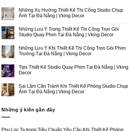
Những Xu Hướng Thiết Kế Thi Công Studio Chụp
Ảnh Tại Đà Nẵng | Vking Decor
Không
có
Những Lưu Ý Trong Thiết Kế Thi Công Trọn Gói
bình
luận
Studio Quay Phim Tại Đà Nẵng | Vking Decor
ở
Những
Không
Xu
có
Những Lưu Ý Khi Thiết Kế Thi Công Trọn Gói Phim
Hướng
bình
Thiết
luận
Trường Tại Đà Nẵng | Vking Decor
Kế
ở
Thi
Những
Không
Công
Lưu
có
Tips Thiết Kế Studio Quay Phim Tại Đà Nẵng | Vking
Studio
Ý
bình
Chụp
Trong
luận
Decor
Ảnh
Thiết
ở
Tại
Kế
Những
Không
Đà
Thi
Lưu
có
Sai Lầm Cần Tránh Khi Thiết Kế Phòng Studio Chụp
Nẵng
Công
Ý
bình
|
Trọn
Khi
luận
Ảnh Tại Đà Nẵng | Vking Decor
Vking
Gói
Thiết
ở
Decor
Studio
Kế
Tips
Không
Quay
Thi
Thiết
có
Phim
Công
Kế
bình
Tại
Trọn
Studio
Những ý kiến gần đây
luận
Đà
Gói
Quay
ở
Nẵng
Phim
Phim
Sai
|
Trường
Tại
Lầm
Vking
Tại
Đà
Cần
Decor
Đà
Nẵng
Tránh
Phu Loc Ta
trong
Tiêu Chuẩn Yêu Cầu Khi Thiết Kế Phòng