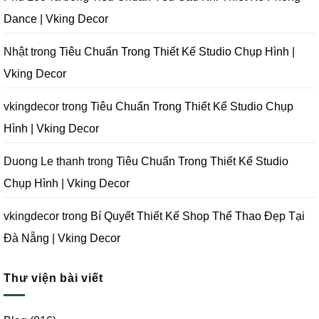
Nẵng
|
Khi
|
Vking
Thiết
Dance | Vking Decor
Vking
Decor
Kế
Decor
Phòng
Studio
Chụp
Nhật
trong
Tiêu Chuẩn Trong Thiết Kế Studio Chụp Hình |
Ảnh
Tại
Vking Decor
Đà
Nẵng
|
Vking
vkingdecor
trong
Tiêu Chuẩn Trong Thiết Kế Studio Chụp
Decor
Hình | Vking Decor
Duong Le thanh
trong
Tiêu Chuẩn Trong Thiết Kế Studio
Chụp Hình | Vking Decor
vkingdecor
trong
Bí Quyết Thiết Kế Shop Thể Thao Đẹp Tại
Đà Nẵng | Vking Decor
Thư viện bài viết