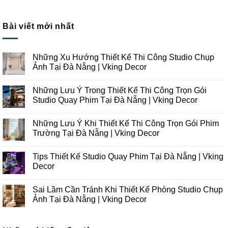
Bài viết mới nhất
Những Xu Hướng Thiết Kế Thi Công Studio Chụp
Ảnh Tại Đà Nẵng | Vking Decor
Không
có
Những Lưu Ý Trong Thiết Kế Thi Công Trọn Gói
bình
luận
Studio Quay Phim Tại Đà Nẵng | Vking Decor
ở
Những
Không
Xu
có
Những Lưu Ý Khi Thiết Kế Thi Công Trọn Gói Phim
Hướng
bình
Thiết
luận
Trường Tại Đà Nẵng | Vking Decor
Kế
ở
Thi
Những
Không
Công
Lưu
có
Tips Thiết Kế Studio Quay Phim Tại Đà Nẵng | Vking
Studio
Ý
bình
Chụp
Trong
luận
Decor
Ảnh
Thiết
ở
Tại
Kế
Những
Không
Đà
Thi
Lưu
có
Sai Lầm Cần Tránh Khi Thiết Kế Phòng Studio Chụp
Nẵng
Công
Ý
bình
|
Trọn
Khi
luận
Ảnh Tại Đà Nẵng | Vking Decor
Vking
Gói
Thiết
ở
Decor
Studio
Kế
Tips
Không
Quay
Thi
Thiết
có
Phim
Công
Kế
bình