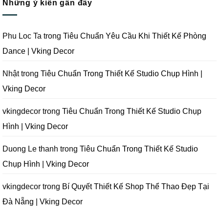
Tại
Trọn
Studio
Những ý kiến gần đây
luận
Đà
Gói
Quay
ở
Nẵng
Phim
Phim
Sai
|
Trường
Tại
Lầm
Vking
Tại
Đà
Cần
Decor
Đà
Nẵng
Tránh
Phu Loc Ta
trong
Tiêu Chuẩn Yêu Cầu Khi Thiết Kế Phòng
Nẵng
|
Khi
|
Vking
Thiết
Dance | Vking Decor
Vking
Decor
Kế
Decor
Phòng
Studio
Chụp
Nhật
trong
Tiêu Chuẩn Trong Thiết Kế Studio Chụp Hình |
Ảnh
Tại
Vking Decor
Đà
Nẵng
|
Vking
vkingdecor
trong
Tiêu Chuẩn Trong Thiết Kế Studio Chụp
Decor
Hình | Vking Decor
Duong Le thanh
trong
Tiêu Chuẩn Trong Thiết Kế Studio
Chụp Hình | Vking Decor
vkingdecor
trong
Bí Quyết Thiết Kế Shop Thể Thao Đẹp Tại
Đà Nẵng | Vking Decor