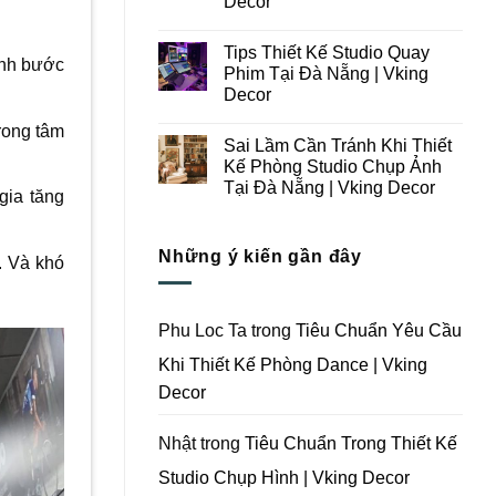
Decor
Ý
Tại
Trong
Không
Đà
Thiết
có
Nẵng
Tips Thiết Kế Studio Quay
Kế
bình
|
ịnh bước
Thi
luận
Vking
Phim Tại Đà Nẵng | Vking
ở
Công
Decor
Decor
Những
Trọn
Lưu
Gói
Không
Ý
Studio
rong tâm
có
Khi
Quay
Sai Lầm Cần Tránh Khi Thiết
bình
Thiết
Phim
luận
Kế Phòng Studio Chụp Ảnh
Kế
Tại
ở
Thi
Đà
Tại Đà Nẵng | Vking Decor
Tips
gia tăng
Công
Nẵng
Thiết
Trọn
Không
|
Kế
Gói
có
Vking
Studio
Phim
bình
Decor
Quay
Những ý kiến gần đây
Trường
luận
Phim
. Và khó
ở
Tại
Tại
Sai
Đà
Đà
Lầm
Nẵng
Nẵng
Cần
|
|
Tránh
Vking
Phu Loc Ta
trong
Tiêu Chuẩn Yêu Cầu
Vking
Khi
Decor
Decor
Thiết
Khi Thiết Kế Phòng Dance | Vking
Kế
Phòng
Decor
Studio
Chụp
Ảnh
Tại
Nhật
trong
Tiêu Chuẩn Trong Thiết Kế
Đà
Nẵng
Studio Chụp Hình | Vking Decor
|