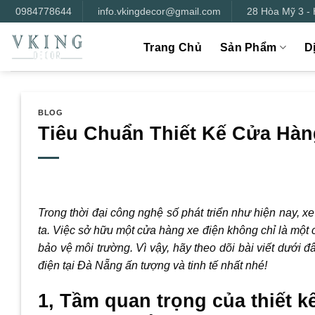
Bỏ
0984778644
info.vkingdecor@gmail.com
28 Hòa Mỹ 3 -
qua
nội
Trang Chủ
Sản Phẩm
D
dung
BLOG
Tiêu Chuẩn Thiết Kế Cửa Hàng
Trong thời đại công nghệ số phát triển như hiện nay, x
ta. Việc sở hữu một cửa hàng xe điện không chỉ là một c
bảo vệ môi trường. Vì vậy, hãy theo dõi bài viết dưới 
điện tại Đà Nẵng ấn tượng và tinh tế nhất nhé!
1, Tầm quan trọng của thiết k