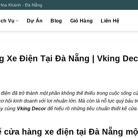
 Hòa Khánh - Đà Nẵng
ịch Vụ
Dự Án
Blog
Giỏ Hàng
Liên Hệ
 Xe Điện Tại Đà Nẵng | Vking Dec
e điện đã trở thành một phần không thể thiếu trong cuộc sống c
ơ hội kinh doanh với lợi nhuận lớn. Mà còn là nỗ lực quý báu t
đây cùng
Vking Decor
để hiểu rõ những tiêu chuẩn thiết kế cửa
ế cửa hàng xe điện tại Đà Nẵng mộ