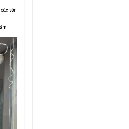
 các sản
hẩm.