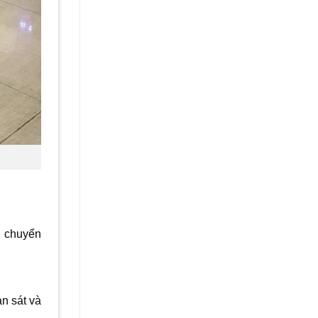
i chuyển
n sát và