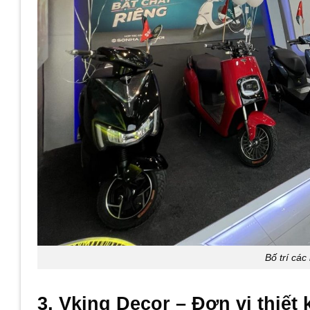
Bố trí cá
3, Vking Decor – Đơn vị thiết