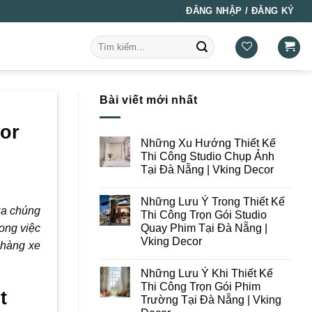
ĐĂNG NHẬP / ĐĂNG KÝ
Tìm
kiếm:
Bài viết mới nhất
or
Những Xu Hướng Thiết Kế
Thi Công Studio Chụp Ảnh
Tại Đà Nẵng | Vking Decor
Không
có
Những Lưu Ý Trong Thiết Kế
bình
ủa chúng
luận
Thi Công Trọn Gói Studio
ở
Quay Phim Tại Đà Nẵng |
rong việc
Những
Xu
Vking Decor
 hàng xe
Hướng
Thiết
Không
Kế
có
Những Lưu Ý Khi Thiết Kế
Thi
bình
Công
luận
Thi Công Trọn Gói Phim
ở
t
Studio
Trường Tại Đà Nẵng | Vking
Những
Chụp
Lưu
Ảnh