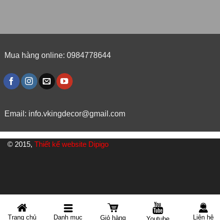
Mua hàng online: 0984778644
Email:
info.vkingdecor@gmail.com
© 2015,
Thiết kế website Dipigo
Danh mục
Trang chủ
Liên hệ
Giỏ hàng
Youtube