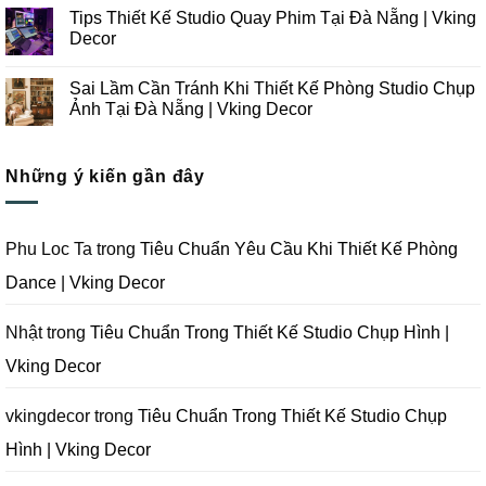
Công
Lưu
có
Tips Thiết Kế Studio Quay Phim Tại Đà Nẵng | Vking
Studio
Ý
bình
Chụp
Trong
luận
Decor
Ảnh
Thiết
ở
Tại
Kế
Những
Không
Đà
Thi
Lưu
có
Sai Lầm Cần Tránh Khi Thiết Kế Phòng Studio Chụp
Nẵng
Công
Ý
bình
|
Trọn
Khi
luận
Ảnh Tại Đà Nẵng | Vking Decor
Vking
Gói
Thiết
ở
Decor
Studio
Kế
Tips
Không
Quay
Thi
Thiết
có
Phim
Công
Kế
bình
Tại
Trọn
Studio
Những ý kiến gần đây
luận
Đà
Gói
Quay
ở
Nẵng
Phim
Phim
Sai
|
Trường
Tại
Lầm
Vking
Tại
Đà
Cần
Decor
Đà
Nẵng
Tránh
Phu Loc Ta
trong
Tiêu Chuẩn Yêu Cầu Khi Thiết Kế Phòng
Nẵng
|
Khi
|
Vking
Thiết
Dance | Vking Decor
Vking
Decor
Kế
Decor
Phòng
Studio
Chụp
Nhật
trong
Tiêu Chuẩn Trong Thiết Kế Studio Chụp Hình |
Ảnh
Tại
Vking Decor
Đà
Nẵng
|
Vking
vkingdecor
trong
Tiêu Chuẩn Trong Thiết Kế Studio Chụp
Decor
Hình | Vking Decor