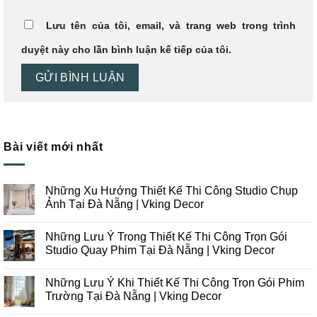
Lưu tên của tôi, email, và trang web trong trình
duyệt này cho lần bình luận kế tiếp của tôi.
Bài viết mới nhất
Những Xu Hướng Thiết Kế Thi Công Studio Chụp
Ảnh Tại Đà Nẵng | Vking Decor
Không
có
Những Lưu Ý Trong Thiết Kế Thi Công Trọn Gói
bình
luận
Studio Quay Phim Tại Đà Nẵng | Vking Decor
ở
Những
Không
Xu
có
Những Lưu Ý Khi Thiết Kế Thi Công Trọn Gói Phim
Hướng
bình
Thiết
luận
Trường Tại Đà Nẵng | Vking Decor
Kế
ở
Thi
Những
Không