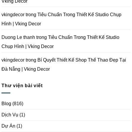
Vking Decor
Đà
Nẵng
|
Vking
vkingdecor
trong
Tiêu Chuẩn Trong Thiết Kế Studio Chụp
Decor
Hình | Vking Decor
Duong Le thanh
trong
Tiêu Chuẩn Trong Thiết Kế Studio
Chụp Hình | Vking Decor
vkingdecor
trong
Bí Quyết Thiết Kế Shop Thể Thao Đẹp Tại
Đà Nẵng | Vking Decor
Thư viện bài viết
Blog
(816)
Dịch Vụ
(1)
Dự Án
(1)