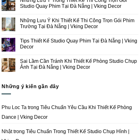
Những Lưu Ý Trong Thiết Kế Thi Công Trọn Gói
bình
luận
Studio Quay Phim Tại Đà Nẵng | Vking Decor
ở
Những
Không
Xu
có
Những Lưu Ý Khi Thiết Kế Thi Công Trọn Gói Phim
Hướng
bình
Thiết
luận
Trường Tại Đà Nẵng | Vking Decor
Kế
ở
Thi
Những
Không
Công
Lưu
có
Tips Thiết Kế Studio Quay Phim Tại Đà Nẵng | Vking
Studio
Ý
bình
Chụp
Trong
luận
Decor
Ảnh
Thiết
ở
Tại
Kế
Những
Không
Đà
Thi
Lưu
có
Sai Lầm Cần Tránh Khi Thiết Kế Phòng Studio Chụp
Nẵng
Công
Ý
bình
|
Trọn
Khi
luận
Ảnh Tại Đà Nẵng | Vking Decor
Vking
Gói
Thiết
ở
Decor
Studio
Kế
Tips
Không
Quay
Thi
Thiết
có
Phim
Công
Kế
bình
Tại
Trọn
Studio
Những ý kiến gần đây
luận
Đà
Gói
Quay
ở
Nẵng
Phim
Phim
Sai
|
Trường
Tại
Lầm
Vking
Tại
Đà
Cần
Decor
Đà
Nẵng
Tránh
Phu Loc Ta
trong
Tiêu Chuẩn Yêu Cầu Khi Thiết Kế Phòng
Nẵng
|
Khi
|
Vking
Thiết
Dance | Vking Decor
Vking
Decor
Kế
Decor
Phòng
Studio
Chụp
Nhật
trong
Tiêu Chuẩn Trong Thiết Kế Studio Chụp Hình |
Ảnh
Tại