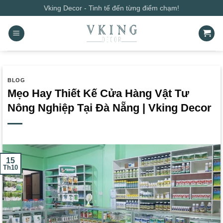
Bỏ
Vking Decor - Tinh tế đến từng điểm chạm!
qua
nội
dung
BLOG
Mẹo Hay Thiết Kế Cửa Hàng Vật Tư
Nông Nghiệp Tại Đà Nẵng | Vking Decor
15
Th10