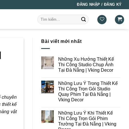
ĐĂNG NHẬP / ĐĂNG KÝ
Tìm
kiếm:
Bài viết mới nhất
|
Những Xu Hướng Thiết Kế
Thi Công Studio Chụp Ảnh
Tại Đà Nẵng | Vking Decor
Không
có
Những Lưu Ý Trong Thiết Kế
bình
luận
Thi Công Trọn Gói Studio
ở
Quay Phim Tại Đà Nẵng |
Những
ế chuyên
Xu
Vking Decor
Hướng
 thiết kế
Thiết
Không
Kế
có
hàng vật
Những Lưu Ý Khi Thiết Kế
Thi
bình
Công
luận
Thi Công Trọn Gói Phim
ở
Studio
Trường Tại Đà Nẵng | Vking
Những
Chụp
Lưu
Ảnh