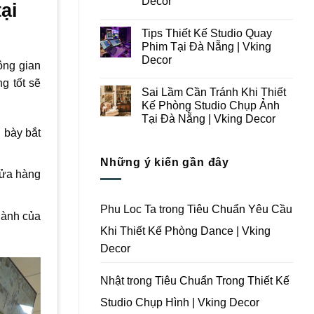
Decor
ại
Ý
Tại
Trong
Không
Đà
Thiết
có
Nẵng
Tips Thiết Kế Studio Quay
Kế
bình
|
Thi
luận
Vking
Phim Tại Đà Nẵng | Vking
ở
Công
Decor
Decor
Những
Trọn
ông gian
Lưu
Gói
Không
Ý
Studio
g tốt sẽ
có
Khi
Quay
Sai Lầm Cần Tránh Khi Thiết
bình
Thiết
Phim
luận
Kế Phòng Studio Chụp Ảnh
Kế
Tại
ở
Thi
Đà
Tại Đà Nẵng | Vking Decor
Tips
Công
Nẵng
Thiết
 bày bắt
Trọn
Không
|
Kế
Gói
có
Vking
Studio
Phim
bình
Decor
Quay
Những ý kiến gần đây
Trường
luận
Phim
ở
Tại
cửa hàng
Tại
Sai
Đà
Đà
Lầm
Nẵng
Nẵng
Cần
|
|
Tránh
Vking
Phu Loc Ta
trong
Tiêu Chuẩn Yêu Cầu
Vking
Khi
hành của
Decor
Decor
Thiết
Khi Thiết Kế Phòng Dance | Vking
Kế
Phòng
Decor
Studio
Chụp
Ảnh
Tại
Nhật
trong
Tiêu Chuẩn Trong Thiết Kế
Đà
Nẵng
Studio Chụp Hình | Vking Decor
|