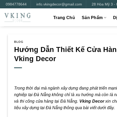
Bỏ
0984778644
info.vkingdecor@gmail.com
28 Hòa Mỹ 3 -
qua
nội
Trang Chủ
Sản Phẩm
D
dung
BLOG
Hướng Dẫn Thiết Kế Cửa Hàng
Vking Decor
Trong thời đại mà ngành xây dựng đang phát triển mạn
nghiệp tại Đà Nẵng không chỉ là xu hướng mà còn là nhu 
và thi công cửa hàng tại Đà Nẵng.
Vking Decor
xin ch
liệu xây dựng tại Đà Nẵng thông qua bài viết dưới đây.