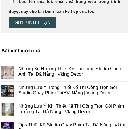
Lưu tên của tôi, email, và trang web trong trình
duyệt này cho lần bình luận kế tiếp của tôi.
Bài viết mới nhất
Những Xu Hướng Thiết Kế Thi Công Studio Chụp
Ảnh Tại Đà Nẵng | Vking Decor
Không
có
Những Lưu Ý Trong Thiết Kế Thi Công Trọn Gói
bình
luận
Studio Quay Phim Tại Đà Nẵng | Vking Decor
ở
Những
Không
Xu
có
Những Lưu Ý Khi Thiết Kế Thi Công Trọn Gói Phim
Hướng
bình
Thiết
luận
Trường Tại Đà Nẵng | Vking Decor
Kế
ở
Thi
Những
Không
Công
Lưu
có
Tips Thiết Kế Studio Quay Phim Tại Đà Nẵng | Vking
Studio
Ý
bình
Chụp
Trong
luận