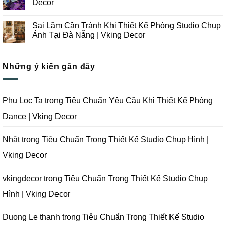
Decor
Ảnh
Thiết
ở
Tại
Kế
Những
Không
Đà
Thi
Lưu
có
Sai Lầm Cần Tránh Khi Thiết Kế Phòng Studio Chụp
Nẵng
Công
Ý
bình
|
Trọn
Khi
luận
Ảnh Tại Đà Nẵng | Vking Decor
Vking
Gói
Thiết
ở
Decor
Studio
Kế
Tips
Không
Quay
Thi
Thiết
có
Phim
Công
Kế
bình
Tại
Trọn
Studio
Những ý kiến gần đây
luận
Đà
Gói
Quay
ở
Nẵng
Phim
Phim
Sai
|
Trường
Tại
Lầm
Vking
Tại
Đà
Cần
Decor
Đà
Nẵng
Tránh
Phu Loc Ta
trong
Tiêu Chuẩn Yêu Cầu Khi Thiết Kế Phòng
Nẵng
|
Khi
|
Vking
Thiết
Dance | Vking Decor
Vking
Decor
Kế
Decor
Phòng
Studio
Chụp
Nhật
trong
Tiêu Chuẩn Trong Thiết Kế Studio Chụp Hình |
Ảnh
Tại
Vking Decor
Đà
Nẵng
|
Vking
vkingdecor
trong
Tiêu Chuẩn Trong Thiết Kế Studio Chụp
Decor
Hình | Vking Decor
Duong Le thanh
trong
Tiêu Chuẩn Trong Thiết Kế Studio