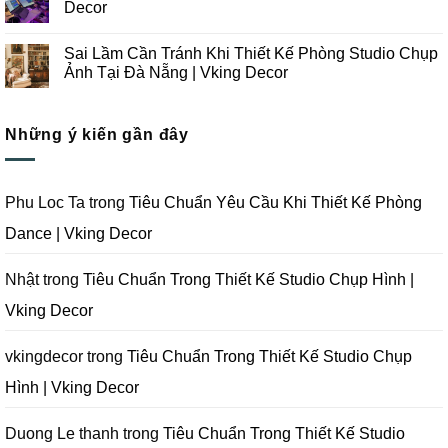
Chụp
Trong
luận
Decor
Ảnh
Thiết
ở
Tại
Kế
Những
Không
Đà
Thi
Lưu
có
Sai Lầm Cần Tránh Khi Thiết Kế Phòng Studio Chụp
Nẵng
Công
Ý
bình
|
Trọn
Khi
luận
Ảnh Tại Đà Nẵng | Vking Decor
Vking
Gói
Thiết
ở
Decor
Studio
Kế
Tips
Không
Quay
Thi
Thiết
có
Phim
Công
Kế
bình
Tại
Trọn
Studio
Những ý kiến gần đây
luận
Đà
Gói
Quay
ở
Nẵng
Phim
Phim
Sai
|
Trường
Tại
Lầm
Vking
Tại
Đà
Cần
Decor
Đà
Nẵng
Tránh
Phu Loc Ta
trong
Tiêu Chuẩn Yêu Cầu Khi Thiết Kế Phòng
Nẵng
|
Khi
|
Vking
Thiết
Dance | Vking Decor
Vking
Decor
Kế
Decor
Phòng
Studio
Chụp
Nhật
trong
Tiêu Chuẩn Trong Thiết Kế Studio Chụp Hình |
Ảnh
Tại
Vking Decor
Đà
Nẵng
|
Vking
vkingdecor
trong
Tiêu Chuẩn Trong Thiết Kế Studio Chụp
Decor
Hình | Vking Decor
Duong Le thanh
trong
Tiêu Chuẩn Trong Thiết Kế Studio