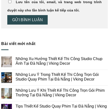
Lưu tên của tôi, email, và trang web trong trình
duyệt này cho lần bình luận kế tiếp của tôi.
Bài viết mới nhất
Những Xu Hướng Thiết Kế Thi Công Studio Chụp
Ảnh Tại Đà Nẵng | Vking Decor
Không
có
Những Lưu Ý Trong Thiết Kế Thi Công Trọn Gói
bình
luận
Studio Quay Phim Tại Đà Nẵng | Vking Decor
ở
Những
Không
Xu
có
Những Lưu Ý Khi Thiết Kế Thi Công Trọn Gói Phim
Hướng
bình
Thiết
luận
Trường Tại Đà Nẵng | Vking Decor
Kế
ở
Thi
Những
Không
Công
Lưu
có
Tips Thiết Kế Studio Quay Phim Tại Đà Nẵng | Vking
Studio
Ý
bình