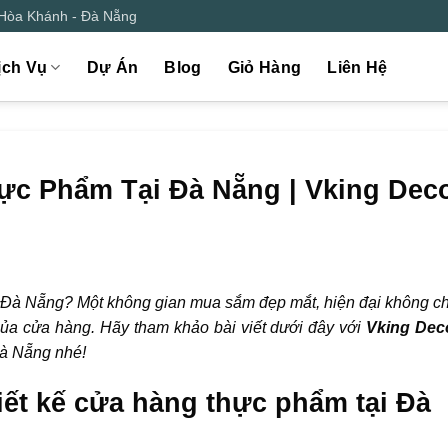
 Hòa Khánh - Đà Nẵng
ịch Vụ
Dự Án
Blog
Giỏ Hàng
Liên Hệ
hực Phẩm Tại Đà Nẵng | Vking Dec
 Đà Nẵng? Một không gian mua sắm đẹp mắt, hiện đại không chỉ
ủa cửa hàng. Hãy tham khảo bài viết dưới đây với
Vking Dec
 Đà Nẵng nhé!
iết kế cửa hàng thực phẩm tại Đà