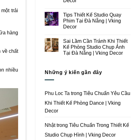
Decor
Ý
Tại
Trong
Không
Đà
một trải
Thiết
có
Nẵng
Tips Thiết Kế Studio Quay
Kế
bình
|
Thi
luận
Vking
Phim Tại Đà Nẵng | Vking
ở
Công
Decor
Decor
Những
Trọn
Lưu
Gói
cửa hàng
Không
Ý
Studio
có
Khi
Quay
Sai Lầm Cần Tránh Khi Thiết
bình
Thiết
Phim
luận
Kế Phòng Studio Chụp Ảnh
Kế
Tại
ở
 về chất
Thi
Đà
Tại Đà Nẵng | Vking Decor
Tips
Công
Nẵng
Thiết
Trọn
Không
|
Kế
Gói
có
Vking
Studio
Phim
bình
Decor
ọn nhiều
Quay
Những ý kiến gần đây
Trường
luận
Phim
ở
Tại
Tại
Sai
Đà
Đà
Lầm
Nẵng
Nẵng
Cần
|
|
Tránh
Vking
Phu Loc Ta
trong
Tiêu Chuẩn Yêu Cầu
Vking
Khi
Decor
Decor
Thiết
Khi Thiết Kế Phòng Dance | Vking
Kế
Phòng
Decor
Studio
Chụp
Ảnh
Tại
Nhật
trong
Tiêu Chuẩn Trong Thiết Kế
Đà
Nẵng
Studio Chụp Hình | Vking Decor
|