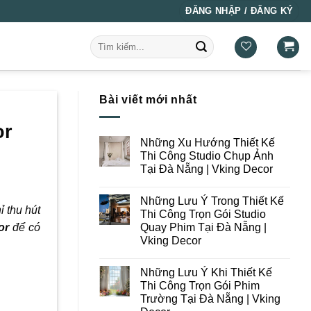
ĐĂNG NHẬP / ĐĂNG KÝ
Tìm
kiếm:
Bài viết mới nhất
or
Những Xu Hướng Thiết Kế
Thi Công Studio Chụp Ảnh
Tại Đà Nẵng | Vking Decor
Không
có
Những Lưu Ý Trong Thiết Kế
bình
 thu hút
luận
Thi Công Trọn Gói Studio
ở
Quay Phim Tại Đà Nẵng |
or
để có
Những
Xu
Vking Decor
Hướng
Thiết
Không
Kế
có
Những Lưu Ý Khi Thiết Kế
Thi
bình
Công
luận
Thi Công Trọn Gói Phim
ở
Studio
Trường Tại Đà Nẵng | Vking
Những
Chụp
Lưu
Ảnh