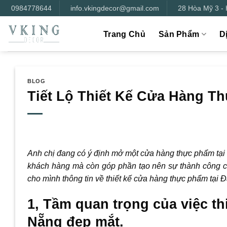
Bỏ
0984778644
info.vkingdecor@gmail.com
28 Hòa Mỹ 3 -
qua
nội
Trang Chủ
Sản Phẩm
D
dung
BLOG
Tiết Lộ Thiết Kế Cửa Hàng T
Anh chị đang có ý định mở một cửa hàng thực phẩm tại
khách hàng mà còn góp phần tạo nên sự thành công c
cho mình thông tin về thiết kế cửa hàng thực phẩm tại
1, Tầm quan trọng của việc th
Nẵng đẹp mắt.