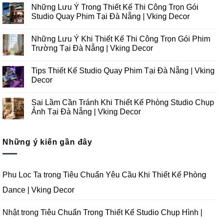
có
Những Lưu Ý Trong Thiết Kế Thi Công Trọn Gói
bình
luận
Studio Quay Phim Tại Đà Nẵng | Vking Decor
ở
Những
Không
Xu
có
Những Lưu Ý Khi Thiết Kế Thi Công Trọn Gói Phim
Hướng
bình
Thiết
luận
Trường Tại Đà Nẵng | Vking Decor
Kế
ở
Thi
Những
Không
Công
Lưu
có
Tips Thiết Kế Studio Quay Phim Tại Đà Nẵng | Vking
Studio
Ý
bình
Chụp
Trong
luận
Decor
Ảnh
Thiết
ở
Tại
Kế
Những
Không
Đà
Thi
Lưu
có
Sai Lầm Cần Tránh Khi Thiết Kế Phòng Studio Chụp
Nẵng
Công
Ý
bình
|
Trọn
Khi
luận
Ảnh Tại Đà Nẵng | Vking Decor
Vking
Gói
Thiết
ở
Decor
Studio
Kế
Tips
Không
Quay
Thi
Thiết
có
Phim
Công
Kế
bình
Tại
Trọn
Studio
Những ý kiến gần đây
luận
Đà
Gói
Quay
ở
Nẵng
Phim
Phim
Sai
|
Trường
Tại
Lầm
Vking
Tại
Đà
Cần
Decor
Đà
Nẵng
Tránh
Phu Loc Ta
trong
Tiêu Chuẩn Yêu Cầu Khi Thiết Kế Phòng
Nẵng
|
Khi
|
Vking
Thiết
Dance | Vking Decor
Vking
Decor
Kế
Decor
Phòng
Studio
Chụp
Nhật
trong
Tiêu Chuẩn Trong Thiết Kế Studio Chụp Hình |
Ảnh