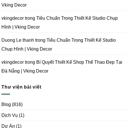
Tại
Vking Decor
Đà
Nẵng
|
Vking
vkingdecor
trong
Tiêu Chuẩn Trong Thiết Kế Studio Chụp
Decor
Hình | Vking Decor
Duong Le thanh
trong
Tiêu Chuẩn Trong Thiết Kế Studio
Chụp Hình | Vking Decor
vkingdecor
trong
Bí Quyết Thiết Kế Shop Thể Thao Đẹp Tại
Đà Nẵng | Vking Decor
Thư viện bài viết
Blog
(816)
Dịch Vụ
(1)
Dự Án
(1)