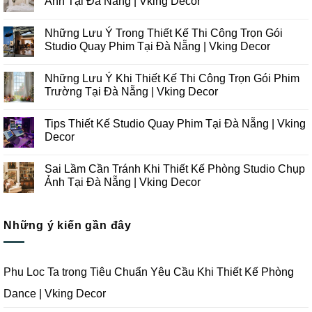
Ảnh Tại Đà Nẵng | Vking Decor
Không
có
Những Lưu Ý Trong Thiết Kế Thi Công Trọn Gói
bình
luận
Studio Quay Phim Tại Đà Nẵng | Vking Decor
ở
Những
Không
Xu
có
Những Lưu Ý Khi Thiết Kế Thi Công Trọn Gói Phim
Hướng
bình
Thiết
luận
Trường Tại Đà Nẵng | Vking Decor
Kế
ở
Thi
Những
Không
Công
Lưu
có
Tips Thiết Kế Studio Quay Phim Tại Đà Nẵng | Vking
Studio
Ý
bình
Chụp
Trong
luận
Decor
Ảnh
Thiết
ở
Tại
Kế
Những
Không
Đà
Thi
Lưu
có
Sai Lầm Cần Tránh Khi Thiết Kế Phòng Studio Chụp
Nẵng
Công
Ý
bình
|
Trọn
Khi
luận
Ảnh Tại Đà Nẵng | Vking Decor
Vking
Gói
Thiết
ở
Decor
Studio
Kế
Tips
Không
Quay
Thi
Thiết
có
Phim
Công
Kế
bình
Tại
Trọn
Studio
Những ý kiến gần đây
luận
Đà
Gói
Quay
ở
Nẵng
Phim
Phim
Sai
|
Trường
Tại
Lầm
Vking
Tại
Đà
Cần
Decor
Đà
Nẵng
Tránh
Phu Loc Ta
trong
Tiêu Chuẩn Yêu Cầu Khi Thiết Kế Phòng
Nẵng
|
Khi
|
Vking
Thiết
Dance | Vking Decor
Vking
Decor
Kế
Decor
Phòng