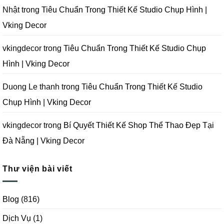
Studio
Chụp
Nhật
trong
Tiêu Chuẩn Trong Thiết Kế Studio Chụp Hình |
Ảnh
Tại
Vking Decor
Đà
Nẵng
|
Vking
vkingdecor
trong
Tiêu Chuẩn Trong Thiết Kế Studio Chụp
Decor
Hình | Vking Decor
Duong Le thanh
trong
Tiêu Chuẩn Trong Thiết Kế Studio
Chụp Hình | Vking Decor
vkingdecor
trong
Bí Quyết Thiết Kế Shop Thể Thao Đẹp Tại
Đà Nẵng | Vking Decor
Thư viện bài viết
Blog
(816)
Dịch Vụ
(1)