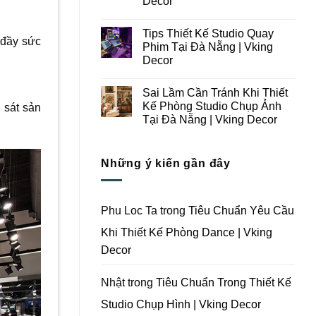
Decor
Ý
Tại
Trong
Không
Đà
Thiết
có
Nẵng
Tips Thiết Kế Studio Quay
Kế
bình
|
 đầy sức
Thi
luận
Vking
Phim Tại Đà Nẵng | Vking
ở
Công
Decor
Decor
Những
Trọn
Lưu
Gói
Không
Ý
Studio
có
Khi
Quay
Sai Lầm Cần Tránh Khi Thiết
bình
Thiết
Phim
luận
Kế Phòng Studio Chụp Ảnh
 sát sản
Kế
Tại
ở
Thi
Đà
Tại Đà Nẵng | Vking Decor
Tips
Công
Nẵng
Thiết
Trọn
Không
|
Kế
Gói
có
Vking
Studio
Phim
bình
Decor
Quay
Những ý kiến gần đây
Trường
luận
Phim
ở
Tại
Tại
Sai
Đà
Đà
Lầm
Nẵng
Nẵng
Cần
|
|
Tránh
Vking
Phu Loc Ta
trong
Tiêu Chuẩn Yêu Cầu
Vking
Khi
Decor
Decor
Thiết
Khi Thiết Kế Phòng Dance | Vking
Kế
Phòng
Decor
Studio
Chụp
Ảnh
Tại
Nhật
trong
Tiêu Chuẩn Trong Thiết Kế
Đà
Nẵng
Studio Chụp Hình | Vking Decor
|