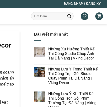
ĐĂNG NHẬP / ĐĂNG KÝ
Tìm
kiếm:
Bài viết mới nhất
ecor
Những Xu Hướng Thiết Kế
Thi Công Studio Chụp Ảnh
Tại Đà Nẵng | Vking Decor
Không
có
Những Lưu Ý Trong Thiết Kế
bình
nh doanh
luận
Thi Công Trọn Gói Studio
ở
Quay Phim Tại Đà Nẵng |
 cách ấn
Những
Xu
Vking Decor
thể thao
Hướng
Thiết
Không
Kế
có
Những Lưu Ý Khi Thiết Kế
Thi
bình
Công
luận
Thi Công Trọn Gói Phim
ở
tạo
Studio
Trường Tại Đà Nẵng | Vking
Những
Chụp
Lưu
Ảnh