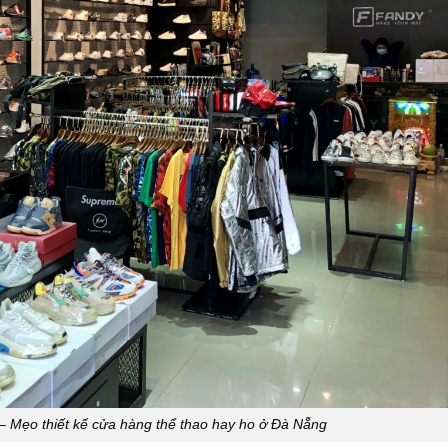
 – Mẹo thiết kế cửa hàng thể thao hay ho ở Đà Nẵng