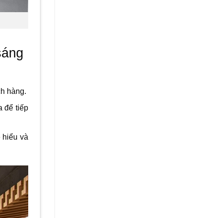
sáng
ch hàng.
 để tiếp
 hiểu và