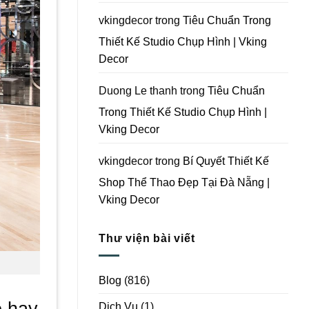
Vking
Decor
vkingdecor
trong
Tiêu Chuẩn Trong
Thiết Kế Studio Chụp Hình | Vking
Decor
Duong Le thanh
trong
Tiêu Chuẩn
Trong Thiết Kế Studio Chụp Hình |
Vking Decor
vkingdecor
trong
Bí Quyết Thiết Kế
Shop Thể Thao Đẹp Tại Đà Nẵng |
Vking Decor
Thư viện bài viết
Blog
(816)
o hay
Dịch Vụ
(1)