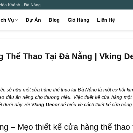
 Hòa Khánh - Đà Nẵng
ịch Vụ
Dự Án
Blog
Giỏ Hàng
Liên Hệ
g Thể Thao Tại Đà Nẵng | Vking D
iệc sở hữu một cửa hàng thể thao tại Đà Nẵng là một cơ hội ki
ạo dấu ấn riêng cho thương hiệu. Việc thiết kế cửa hàng một
ết dưới đây với
Vking Decor
để hiểu về cách thiết kế cửa hàng 
ung – Mẹo thiết kế cửa hàng thể thao 