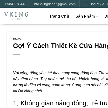
Bỏ
0984778644
info.vkingdecor@gmail.com
28 Hòa Mỹ 3 -
qua
nội
Trang Chủ
Sản Phẩm
D
dung
BLOG
Gợi Ý Cách Thiết Kế Cửa Hàn
Với cộng đồng yêu thể thao ngày càng đông đảo. Thì v
đầy tiềm năng. Tuy nhiên, để thu hút khách hàng và t
tượng là điều vô cùng quan trọng. Cùng theo dõi bài vi
tại Đà Nẵng nhé!
1, Không gian năng động, trẻ tr