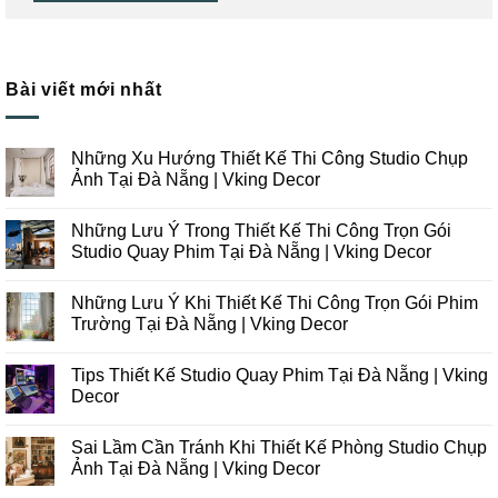
Bài viết mới nhất
Những Xu Hướng Thiết Kế Thi Công Studio Chụp
Ảnh Tại Đà Nẵng | Vking Decor
Không
có
Những Lưu Ý Trong Thiết Kế Thi Công Trọn Gói
bình
luận
Studio Quay Phim Tại Đà Nẵng | Vking Decor
ở
Những
Không
Xu
có
Những Lưu Ý Khi Thiết Kế Thi Công Trọn Gói Phim
Hướng
bình
Thiết
luận
Trường Tại Đà Nẵng | Vking Decor
Kế
ở
Thi
Những
Không
Công
Lưu
có
Tips Thiết Kế Studio Quay Phim Tại Đà Nẵng | Vking
Studio
Ý
bình
Chụp
Trong
luận
Decor
Ảnh
Thiết
ở
Tại
Kế
Những
Không
Đà
Thi
Lưu
có
Sai Lầm Cần Tránh Khi Thiết Kế Phòng Studio Chụp
Nẵng
Công
Ý
bình
|
Trọn
Khi
luận
Ảnh Tại Đà Nẵng | Vking Decor
Vking
Gói
Thiết
ở
Decor
Studio
Kế
Tips
Không