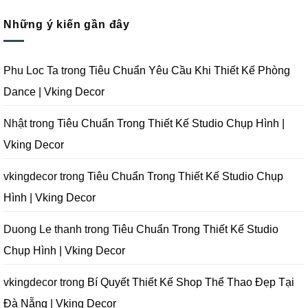
Quay
Thi
Thiết
có
Phim
Công
Kế
bình
Tại
Trọn
Studio
Những ý kiến gần đây
luận
Đà
Gói
Quay
ở
Nẵng
Phim
Phim
Sai
|
Trường
Tại
Lầm
Vking
Tại
Đà
Cần
Decor
Đà
Nẵng
Tránh
Phu Loc Ta
trong
Tiêu Chuẩn Yêu Cầu Khi Thiết Kế Phòng
Nẵng
|
Khi
|
Vking
Thiết
Dance | Vking Decor
Vking
Decor
Kế
Decor
Phòng
Studio
Chụp
Nhật
trong
Tiêu Chuẩn Trong Thiết Kế Studio Chụp Hình |
Ảnh
Tại
Vking Decor
Đà
Nẵng
|
Vking
vkingdecor
trong
Tiêu Chuẩn Trong Thiết Kế Studio Chụp
Decor
Hình | Vking Decor
Duong Le thanh
trong
Tiêu Chuẩn Trong Thiết Kế Studio
Chụp Hình | Vking Decor
vkingdecor
trong
Bí Quyết Thiết Kế Shop Thể Thao Đẹp Tại
Đà Nẵng | Vking Decor