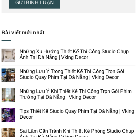
Bài viết mới nhất
Những Xu Hướng Thiết Kế Thi Công Studio Chụp
Ảnh Tại Đà Nẵng | Vking Decor
Không
có
Những Lưu Ý Trong Thiết Kế Thi Công Trọn Gói
bình
luận
Studio Quay Phim Tại Đà Nẵng | Vking Decor
ở
Những
Không
Xu
có
Những Lưu Ý Khi Thiết Kế Thi Công Trọn Gói Phim
Hướng
bình
Thiết
luận
Trường Tại Đà Nẵng | Vking Decor
Kế
ở
Thi
Những
Không
Công
Lưu
có
Tips Thiết Kế Studio Quay Phim Tại Đà Nẵng | Vking
Studio
Ý
bình
Chụp
Trong
luận
Decor
Ảnh
Thiết
ở
Tại
Kế
Những
Không
Đà
Thi
Lưu
có
Sai Lầm Cần Tránh Khi Thiết Kế Phòng Studio Chụp
Nẵng
Công
Ý
bình
|
Trọn
Khi
luận
Ảnh Tại Đà Nẵng | Vking Decor