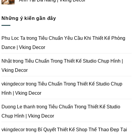
Vking
Gói
Thiết
ở
Decor
Studio
Kế
Tips
Không
Quay
Thi
Thiết
có
Phim
Công
Kế
bình
Tại
Trọn
Studio
Những ý kiến gần đây
luận
Đà
Gói
Quay
ở
Nẵng
Phim
Phim
Sai
|
Trường
Tại
Lầm
Vking
Tại
Đà
Cần
Decor
Đà
Nẵng
Tránh
Phu Loc Ta
trong
Tiêu Chuẩn Yêu Cầu Khi Thiết Kế Phòng
Nẵng
|
Khi
|
Vking
Thiết
Dance | Vking Decor
Vking
Decor
Kế
Decor
Phòng
Studio
Chụp
Nhật
trong
Tiêu Chuẩn Trong Thiết Kế Studio Chụp Hình |
Ảnh
Tại
Vking Decor
Đà
Nẵng
|
Vking
vkingdecor
trong
Tiêu Chuẩn Trong Thiết Kế Studio Chụp
Decor
Hình | Vking Decor
Duong Le thanh
trong
Tiêu Chuẩn Trong Thiết Kế Studio
Chụp Hình | Vking Decor
vkingdecor
trong
Bí Quyết Thiết Kế Shop Thể Thao Đẹp Tại