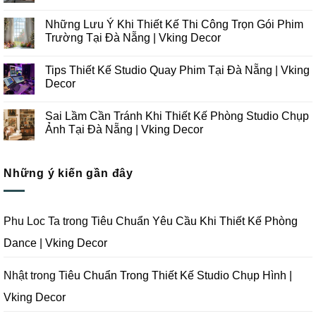
Những
Không
Xu
có
Những Lưu Ý Khi Thiết Kế Thi Công Trọn Gói Phim
Hướng
bình
Thiết
luận
Trường Tại Đà Nẵng | Vking Decor
Kế
ở
Thi
Những
Không
Công
Lưu
có
Tips Thiết Kế Studio Quay Phim Tại Đà Nẵng | Vking
Studio
Ý
bình
Chụp
Trong
luận
Decor
Ảnh
Thiết
ở
Tại
Kế
Những
Không
Đà
Thi
Lưu
có
Sai Lầm Cần Tránh Khi Thiết Kế Phòng Studio Chụp
Nẵng
Công
Ý
bình
|
Trọn
Khi
luận
Ảnh Tại Đà Nẵng | Vking Decor
Vking
Gói
Thiết
ở
Decor
Studio
Kế
Tips
Không
Quay
Thi
Thiết
có
Phim
Công
Kế
bình
Tại
Trọn
Studio
Những ý kiến gần đây
luận
Đà
Gói
Quay
ở
Nẵng
Phim
Phim
Sai
|
Trường
Tại
Lầm
Vking
Tại
Đà
Cần
Decor
Đà
Nẵng
Tránh
Phu Loc Ta
trong
Tiêu Chuẩn Yêu Cầu Khi Thiết Kế Phòng
Nẵng
|
Khi
|
Vking
Thiết
Dance | Vking Decor
Vking
Decor
Kế
Decor
Phòng
Studio
Chụp
Nhật
trong
Tiêu Chuẩn Trong Thiết Kế Studio Chụp Hình |
Ảnh
Tại
Vking Decor
Đà
Nẵng