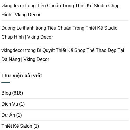
|
Vking
vkingdecor
trong
Tiêu Chuẩn Trong Thiết Kế Studio Chụp
Decor
Hình | Vking Decor
Duong Le thanh
trong
Tiêu Chuẩn Trong Thiết Kế Studio
Chụp Hình | Vking Decor
vkingdecor
trong
Bí Quyết Thiết Kế Shop Thể Thao Đẹp Tại
Đà Nẵng | Vking Decor
Thư viện bài viết
Blog
(816)
Dịch Vụ
(1)
Dự Án
(1)
Thiết Kế Salon
(1)