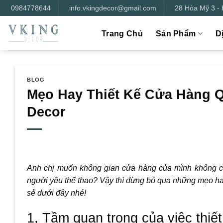
Bỏ
0984778644
info.vkingdecor@gmail.com
28 Hòa Mỹ 3 -
qua
nội
Trang Chủ
Sản Phẩm
D
dung
BLOG
Mẹo Hay Thiết Kế Cửa Hàng Q
Decor
Anh chị muốn không gian cửa hàng của mình không c
người yêu thể thao? Vậy thì đừng bỏ qua những mẹo ha
sẻ dưới đây nhé!
1, Tầm quan trọng của việc thiế