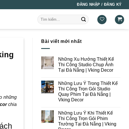
ĐĂNG NHẬP / ĐĂNG KÝ
Tìm
kiếm:
Bài viết mới nhất
king
Những Xu Hướng Thiết Kế
Thi Công Studio Chụp Ảnh
Tại Đà Nẵng | Vking Decor
Không
có
Những Lưu Ý Trong Thiết Kế
bình
luận
Thi Công Trọn Gói Studio
ở
Quay Phim Tại Đà Nẵng |
Những
ho những
Xu
Vking Decor
Hướng
cor
chia
Thiết
Không
Kế
có
Những Lưu Ý Khi Thiết Kế
Thi
bình
Công
luận
Thi Công Trọn Gói Phim
ở
Studio
Trường Tại Đà Nẵng | Vking
cách
Những
Chụp
Lưu
Ảnh