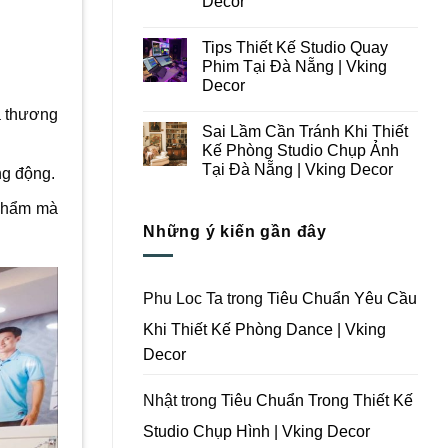
Decor
Ý
Tại
Trong
Không
Đà
Thiết
có
Nẵng
Tips Thiết Kế Studio Quay
Kế
bình
|
Thi
luận
Vking
Phim Tại Đà Nẵng | Vking
ở
Công
Decor
Decor
Những
Trọn
Lưu
Gói
Không
Ý
a thương
Studio
có
Khi
Quay
Sai Lầm Cần Tránh Khi Thiết
bình
Thiết
Phim
luận
Kế Phòng Studio Chụp Ảnh
Kế
Tại
ở
Thi
Đà
Tại Đà Nẵng | Vking Decor
Tips
ng động.
Công
Nẵng
Thiết
Trọn
Không
|
Kế
Gói
có
Vking
 phẩm mà
Studio
Phim
bình
Decor
Quay
Những ý kiến gần đây
Trường
luận
Phim
ở
Tại
Tại
Sai
Đà
Đà
Lầm
Nẵng
Nẵng
Cần
|
|
Tránh
Vking
Phu Loc Ta
trong
Tiêu Chuẩn Yêu Cầu
Vking
Khi
Decor
Decor
Thiết
Khi Thiết Kế Phòng Dance | Vking
Kế
Phòng
Decor
Studio
Chụp
Ảnh
Tại
Nhật
trong
Tiêu Chuẩn Trong Thiết Kế
Đà
Nẵng
Studio Chụp Hình | Vking Decor
|