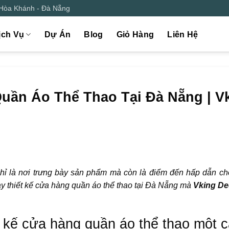
 Hòa Khánh - Đà Nẵng
ịch Vụ
Dự Án
Blog
Giỏ Hàng
Liên Hệ
uần Áo Thể Thao Tại Đà Nẵng | V
hỉ là nơi trưng bày sản phẩm mà còn là điểm đến hấp dẫn c
y thiết kế cửa hàng quần áo thể thao tại Đà Nẵng mà
Vking De
t kế cửa hàng quần áo thể thao một 