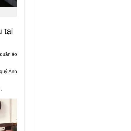
 tại
g quần áo
 quý Anh
.