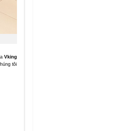
ủa
Vking
húng tôi