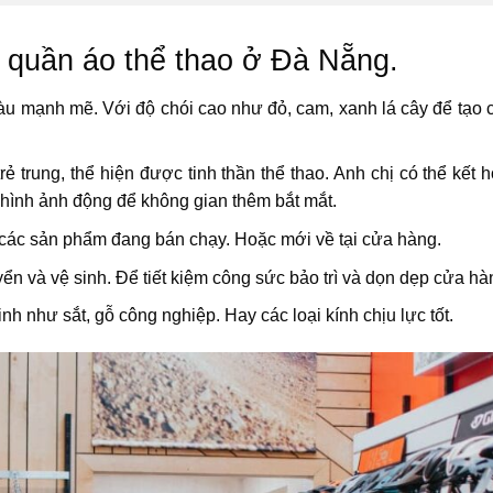
g quần áo thể thao ở Đà Nẵng.
àu mạnh mẽ. Với độ chói cao như đỏ, cam, xanh lá cây để tạo 
ẻ trung, thể hiện được tinh thần thể thao. Anh chị có thể kết 
hình ảnh động để không gian thêm bắt mắt.
các sản phẩm đang bán chạy. Hoặc mới về tại cửa hàng.
yển và vệ sinh. Để tiết kiệm công sức bảo trì và dọn dẹp cửa hà
inh như sắt, gỗ công nghiệp. Hay các loại kính chịu lực tốt.