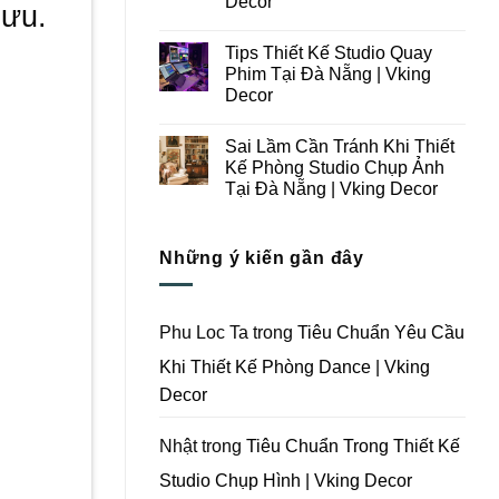
Decor
 ưu.
Ý
Tại
Trong
Không
Đà
Thiết
có
Nẵng
Tips Thiết Kế Studio Quay
Kế
bình
|
Thi
luận
Vking
Phim Tại Đà Nẵng | Vking
ở
Công
Decor
Decor
Những
Trọn
Lưu
Gói
Không
Ý
Studio
có
Khi
Quay
Sai Lầm Cần Tránh Khi Thiết
bình
Thiết
Phim
luận
Kế Phòng Studio Chụp Ảnh
Kế
Tại
ở
Thi
Đà
Tại Đà Nẵng | Vking Decor
Tips
Công
Nẵng
Thiết
Trọn
Không
|
Kế
Gói
có
Vking
Studio
Phim
bình
Decor
Quay
Những ý kiến gần đây
Trường
luận
Phim
ở
Tại
Tại
Sai
Đà
Đà
Lầm
Nẵng
Nẵng
Cần
|
|
Tránh
Vking
Phu Loc Ta
trong
Tiêu Chuẩn Yêu Cầu
Vking
Khi
Decor
Decor
Thiết
Khi Thiết Kế Phòng Dance | Vking
Kế
Phòng
Decor
Studio
Chụp
Ảnh
Tại
Nhật
trong
Tiêu Chuẩn Trong Thiết Kế
Đà
Nẵng
Studio Chụp Hình | Vking Decor
|