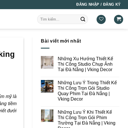
ĐĂNG NHẬP / ĐĂNG KÝ
Tìm
kiếm:
Bài viết mới nhất
king
Những Xu Hướng Thiết Kế
Thi Công Studio Chụp Ảnh
Tại Đà Nẵng | Vking Decor
Không
có
Những Lưu Ý Trong Thiết Kế
bình
luận
Thi Công Trọn Gói Studio
ở
Quay Phim Tại Đà Nẵng |
Những
ẩm mỹ là
Xu
Vking Decor
Hướng
àng tiềm
Thiết
Không
Kế
có
iết đưới
Những Lưu Ý Khi Thiết Kế
Thi
bình
Công
luận
Thi Công Trọn Gói Phim
ở
Studio
Trường Tại Đà Nẵng | Vking
Những
Chụp
Lưu
Ảnh