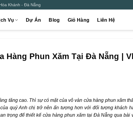
 Hòa Khánh - Đà Nẵng
ịch Vụ
Dự Án
Blog
Giỏ Hàng
Liên Hệ
a Hàng Phun Xăm Tại Đà Nẵng | V
àng tăng cao. Thì sự có mặt của vô vàn cửa hàng phun xăm th
của quý Anh chị trở nên ấn tượng hơn với đối tượng khách h
an trọng để thiết kế cửa hàng phun xăm tại Đà Nẵng qua bài v