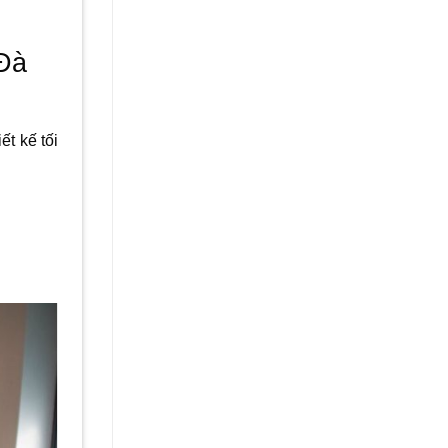
 Đà
t kế tối