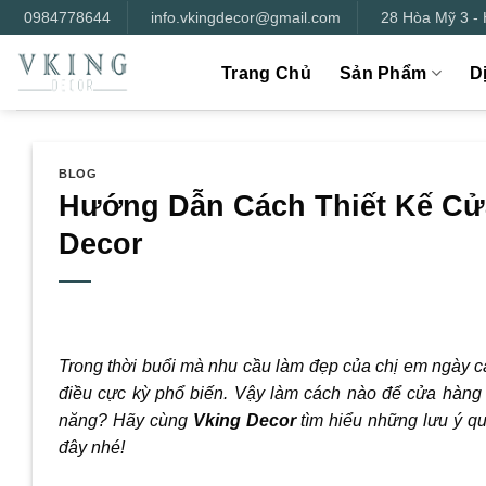
Bỏ
0984778644
info.vkingdecor@gmail.com
28 Hòa Mỹ 3 -
qua
nội
Trang Chủ
Sản Phẩm
D
dung
BLOG
Hướng Dẫn Cách Thiết Kế Cử
Decor
Trong thời buổi mà nhu cầu làm đẹp của chị em ngày c
điều cực kỳ phổ biến. Vậy làm cách nào để cửa hàng 
năng? Hãy cùng
Vking Decor
tìm hiểu những lưu ý qu
đây nhé!