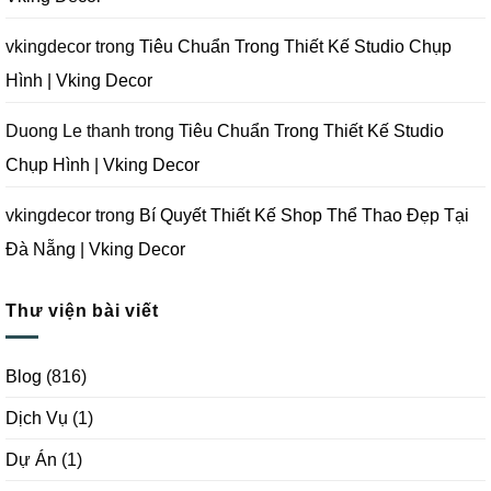
Nẵng
|
Vking
vkingdecor
trong
Tiêu Chuẩn Trong Thiết Kế Studio Chụp
Decor
Hình | Vking Decor
Duong Le thanh
trong
Tiêu Chuẩn Trong Thiết Kế Studio
Chụp Hình | Vking Decor
vkingdecor
trong
Bí Quyết Thiết Kế Shop Thể Thao Đẹp Tại
Đà Nẵng | Vking Decor
Thư viện bài viết
Blog
(816)
Dịch Vụ
(1)
Dự Án
(1)