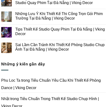
luận
Studio Quay Phim Tại Đà Nẵng | Vking Decor
ở
Những
Không
Xu
có
Những Lưu Ý Khi Thiết Kế Thi Công Trọn Gói Phim
Hướng
bình
Thiết
luận
Trường Tại Đà Nẵng | Vking Decor
Kế
ở
Thi
Những
Không
Công
Lưu
có
Tips Thiết Kế Studio Quay Phim Tại Đà Nẵng | Vking
Studio
Ý
bình
Chụp
Trong
luận
Decor
Ảnh
Thiết
ở
Tại
Kế
Những
Không
Đà
Thi
Lưu
có
Sai Lầm Cần Tránh Khi Thiết Kế Phòng Studio Chụp
Nẵng
Công
Ý
bình
|
Trọn
Khi
luận
Ảnh Tại Đà Nẵng | Vking Decor
Vking
Gói
Thiết
ở
Decor
Studio
Kế
Tips
Không
Quay
Thi
Thiết
có
Phim
Công
Kế
bình
Tại
Trọn
Studio
Những ý kiến gần đây
luận
Đà
Gói
Quay
ở
Nẵng
Phim
Phim
Sai
|
Trường
Tại
Lầm
Vking
Tại
Đà
Cần
Decor
Đà
Nẵng
Tránh
Phu Loc Ta
trong
Tiêu Chuẩn Yêu Cầu Khi Thiết Kế Phòng
Nẵng
|
Khi
|
Vking
Thiết
Dance | Vking Decor
Vking
Decor
Kế
Decor
Phòng
Studio
Chụp
Nhật
trong
Tiêu Chuẩn Trong Thiết Kế Studio Chụp Hình |
Ảnh
Tại
Vking Decor
Đà