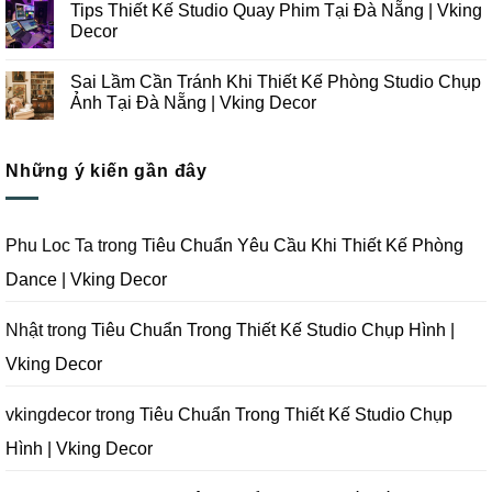
Tips Thiết Kế Studio Quay Phim Tại Đà Nẵng | Vking
Studio
Ý
bình
Chụp
Trong
luận
Decor
Ảnh
Thiết
ở
Tại
Kế
Những
Không
Đà
Thi
Lưu
có
Sai Lầm Cần Tránh Khi Thiết Kế Phòng Studio Chụp
Nẵng
Công
Ý
bình
|
Trọn
Khi
luận
Ảnh Tại Đà Nẵng | Vking Decor
Vking
Gói
Thiết
ở
Decor
Studio
Kế
Tips
Không
Quay
Thi
Thiết
có
Phim
Công
Kế
bình
Tại
Trọn
Studio
Những ý kiến gần đây
luận
Đà
Gói
Quay
ở
Nẵng
Phim
Phim
Sai
|
Trường
Tại
Lầm
Vking
Tại
Đà
Cần
Decor
Đà
Nẵng
Tránh
Phu Loc Ta
trong
Tiêu Chuẩn Yêu Cầu Khi Thiết Kế Phòng
Nẵng
|
Khi
|
Vking
Thiết
Dance | Vking Decor
Vking
Decor
Kế
Decor
Phòng
Studio
Chụp
Nhật
trong
Tiêu Chuẩn Trong Thiết Kế Studio Chụp Hình |
Ảnh
Tại
Vking Decor
Đà
Nẵng
|
Vking
vkingdecor
trong
Tiêu Chuẩn Trong Thiết Kế Studio Chụp
Decor
Hình | Vking Decor