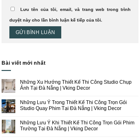
Lưu tên của tôi, email, và trang web trong trình
duyệt này cho lần bình luận kế tiếp của tôi.
Bài viết mới nhất
Những Xu Hướng Thiết Kế Thi Công Studio Chụp
Ảnh Tại Đà Nẵng | Vking Decor
Không
có
Những Lưu Ý Trong Thiết Kế Thi Công Trọn Gói
bình
luận
Studio Quay Phim Tại Đà Nẵng | Vking Decor
ở
Những
Không
Xu
có
Những Lưu Ý Khi Thiết Kế Thi Công Trọn Gói Phim
Hướng
bình
Thiết
luận
Trường Tại Đà Nẵng | Vking Decor
Kế
ở
Thi
Những
Không
Công
Lưu
có