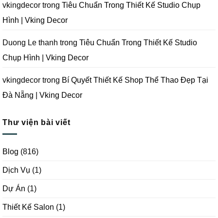
Vking
vkingdecor
trong
Tiêu Chuẩn Trong Thiết Kế Studio Chụp
Decor
Hình | Vking Decor
Duong Le thanh
trong
Tiêu Chuẩn Trong Thiết Kế Studio
Chụp Hình | Vking Decor
vkingdecor
trong
Bí Quyết Thiết Kế Shop Thể Thao Đẹp Tại
Đà Nẵng | Vking Decor
Thư viện bài viết
Blog
(816)
Dịch Vụ
(1)
Dự Án
(1)
Thiết Kế Salon
(1)