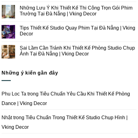
Không
Xu
có
Những Lưu Ý Khi Thiết Kế Thi Công Trọn Gói Phim
Hướng
bình
Thiết
luận
Trường Tại Đà Nẵng | Vking Decor
Kế
ở
Thi
Những
Không
Công
Lưu
có
Tips Thiết Kế Studio Quay Phim Tại Đà Nẵng | Vking
Studio
Ý
bình
Chụp
Trong
luận
Decor
Ảnh
Thiết
ở
Tại
Kế
Những
Không
Đà
Thi
Lưu
có
Sai Lầm Cần Tránh Khi Thiết Kế Phòng Studio Chụp
Nẵng
Công
Ý
bình
|
Trọn
Khi
luận
Ảnh Tại Đà Nẵng | Vking Decor
Vking
Gói
Thiết
ở
Decor
Studio
Kế
Tips
Không
Quay
Thi
Thiết
có
Phim
Công
Kế
bình
Tại
Trọn
Studio
Những ý kiến gần đây
luận
Đà
Gói
Quay
ở
Nẵng
Phim
Phim
Sai
|
Trường
Tại
Lầm
Vking
Tại
Đà
Cần
Decor
Đà
Nẵng
Tránh
Phu Loc Ta
trong
Tiêu Chuẩn Yêu Cầu Khi Thiết Kế Phòng
Nẵng
|
Khi
|
Vking
Thiết
Dance | Vking Decor
Vking
Decor
Kế
Decor
Phòng
Studio
Chụp
Nhật
trong
Tiêu Chuẩn Trong Thiết Kế Studio Chụp Hình |
Ảnh
Tại
Vking Decor
Đà
Nẵng
|