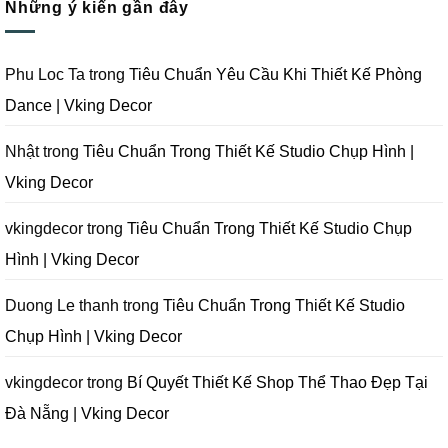
Tại
Trọn
Studio
Những ý kiến gần đây
luận
Đà
Gói
Quay
ở
Nẵng
Phim
Phim
Sai
|
Trường
Tại
Lầm
Vking
Tại
Đà
Cần
Decor
Đà
Nẵng
Tránh
Phu Loc Ta
trong
Tiêu Chuẩn Yêu Cầu Khi Thiết Kế Phòng
Nẵng
|
Khi
|
Vking
Thiết
Dance | Vking Decor
Vking
Decor
Kế
Decor
Phòng
Studio
Chụp
Nhật
trong
Tiêu Chuẩn Trong Thiết Kế Studio Chụp Hình |
Ảnh
Tại
Vking Decor
Đà
Nẵng
|
Vking
vkingdecor
trong
Tiêu Chuẩn Trong Thiết Kế Studio Chụp
Decor
Hình | Vking Decor
Duong Le thanh
trong
Tiêu Chuẩn Trong Thiết Kế Studio
Chụp Hình | Vking Decor
vkingdecor
trong
Bí Quyết Thiết Kế Shop Thể Thao Đẹp Tại
Đà Nẵng | Vking Decor