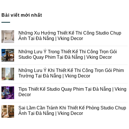
Bài viết mới nhất
Những Xu Hướng Thiết Kế Thi Công Studio Chụp
Ảnh Tại Đà Nẵng | Vking Decor
Không
có
Những Lưu Ý Trong Thiết Kế Thi Công Trọn Gói
bình
luận
Studio Quay Phim Tại Đà Nẵng | Vking Decor
ở
Những
Không
Xu
có
Những Lưu Ý Khi Thiết Kế Thi Công Trọn Gói Phim
Hướng
bình
Thiết
luận
Trường Tại Đà Nẵng | Vking Decor
Kế
ở
Thi
Những
Không
Công
Lưu
có
Tips Thiết Kế Studio Quay Phim Tại Đà Nẵng | Vking
Studio
Ý
bình
Chụp
Trong
luận
Decor
Ảnh
Thiết
ở
Tại
Kế
Những
Không
Đà
Thi
Lưu
có
Sai Lầm Cần Tránh Khi Thiết Kế Phòng Studio Chụp
Nẵng
Công
Ý
bình
|
Trọn
Khi
luận
Ảnh Tại Đà Nẵng | Vking Decor
Vking
Gói
Thiết
ở
Decor
Studio
Kế
Tips
Không
Quay
Thi
Thiết
có
Phim
Công
Kế
bình