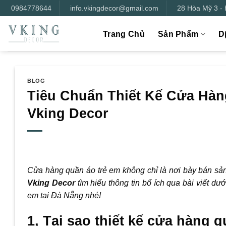
Bỏ
0984778644
info.vkingdecor@gmail.com
28 Hòa Mỹ 3 -
qua
nội
Trang Chủ
Sản Phẩm
D
dung
BLOG
Tiêu Chuẩn Thiết Kế Cửa Hàn
Vking Decor
Cửa hàng quần áo trẻ em không chỉ là nơi bày bán sả
Vking Decor
tìm hiểu thông tin bổ ích qua bài viết dư
em tại Đà Nẵng nhé!
1, Tại sao thiết kế cửa hàng 