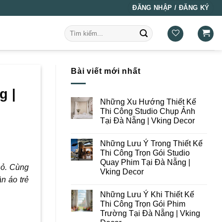
ĐĂNG NHẬP / ĐĂNG KÝ
Tìm
kiếm:
Bài viết mới nhất
g |
Những Xu Hướng Thiết Kế
Thi Công Studio Chụp Ảnh
Tại Đà Nẵng | Vking Decor
Không
có
Những Lưu Ý Trong Thiết Kế
bình
luận
Thi Công Trọn Gói Studio
ở
Quay Phim Tại Đà Nẵng |
Những
hỏ. Cùng
Xu
Vking Decor
Hướng
n áo trẻ
Thiết
Không
Kế
có
Những Lưu Ý Khi Thiết Kế
Thi
bình
Công
luận
Thi Công Trọn Gói Phim
ở
Studio
Trường Tại Đà Nẵng | Vking
Những
Chụp
Lưu
Ảnh