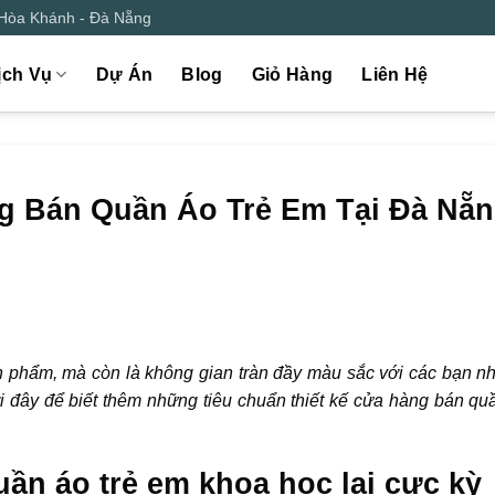
 Hòa Khánh - Đà Nẵng
ịch Vụ
Dự Án
Blog
Giỏ Hàng
Liên Hệ
g Bán Quần Áo Trẻ Em Tại Đà Nẵn
n phẩm, mà còn là không gian tràn đầy màu sắc với các bạn n
ới đây để biết thêm những tiêu chuẩn thiết kế cửa hàng bán quầ
quần áo trẻ em khoa học lại cực kỳ