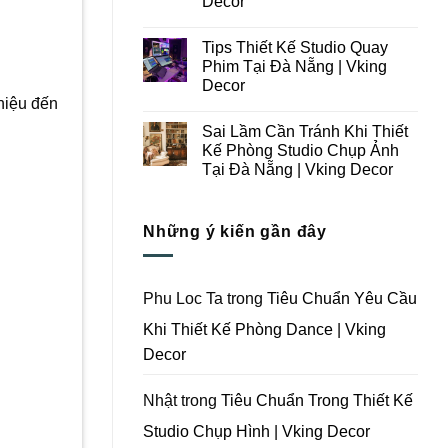
Decor
Ý
Tại
Trong
Không
Đà
Thiết
có
Nẵng
Tips Thiết Kế Studio Quay
Kế
bình
|
Thi
luận
Vking
Phim Tại Đà Nẵng | Vking
ở
Công
Decor
Decor
Những
Trọn
Lưu
Gói
hiệu đến
Không
Ý
Studio
có
Khi
Quay
Sai Lầm Cần Tránh Khi Thiết
bình
Thiết
Phim
luận
Kế Phòng Studio Chụp Ảnh
Kế
Tại
ở
Thi
Đà
Tại Đà Nẵng | Vking Decor
Tips
Công
Nẵng
Thiết
Trọn
Không
|
Kế
Gói
có
Vking
Studio
Phim
bình
Decor
Quay
Những ý kiến gần đây
Trường
luận
Phim
ở
Tại
Tại
Sai
Đà
Đà
Lầm
Nẵng
Nẵng
Cần
|
|
Tránh
Vking
Phu Loc Ta
trong
Tiêu Chuẩn Yêu Cầu
Vking
Khi
Decor
Decor
Thiết
Khi Thiết Kế Phòng Dance | Vking
Kế
Phòng
Decor
Studio
Chụp
Ảnh
Tại
Nhật
trong
Tiêu Chuẩn Trong Thiết Kế
Đà
Nẵng
Studio Chụp Hình | Vking Decor
|