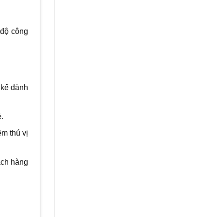
 độ công
t kế dành
.
ệm thú vị
hách hàng