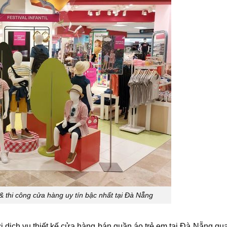
 & thi công cửa hàng uy tín bậc nhất tại Đà Nẵng
i dịch vụ thiết kế cửa hàng bán quần áo trẻ em tại Đà Nẵng qua