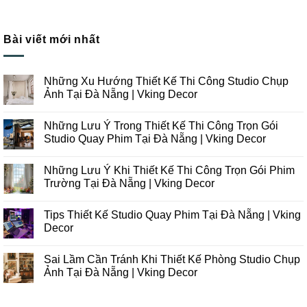
Bài viết mới nhất
Những Xu Hướng Thiết Kế Thi Công Studio Chụp
Ảnh Tại Đà Nẵng | Vking Decor
Không
có
Những Lưu Ý Trong Thiết Kế Thi Công Trọn Gói
bình
luận
Studio Quay Phim Tại Đà Nẵng | Vking Decor
ở
Những
Không
Xu
có
Những Lưu Ý Khi Thiết Kế Thi Công Trọn Gói Phim
Hướng
bình
Thiết
luận
Trường Tại Đà Nẵng | Vking Decor
Kế
ở
Thi
Những
Không
Công
Lưu
có
Tips Thiết Kế Studio Quay Phim Tại Đà Nẵng | Vking
Studio
Ý
bình
Chụp
Trong
luận
Decor
Ảnh
Thiết
ở
Tại
Kế
Những
Không
Đà
Thi
Lưu
có
Sai Lầm Cần Tránh Khi Thiết Kế Phòng Studio Chụp
Nẵng
Công
Ý
bình
|
Trọn
Khi
luận
Ảnh Tại Đà Nẵng | Vking Decor
Vking
Gói
Thiết
ở
Decor
Studio
Kế
Tips
Không
Quay
Thi
Thiết
có
Phim
Công
Kế
bình