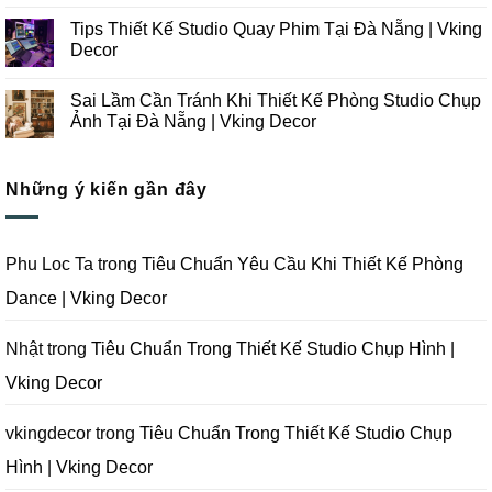
Thi
Những
Không
Công
Lưu
có
Tips Thiết Kế Studio Quay Phim Tại Đà Nẵng | Vking
Studio
Ý
bình
Chụp
Trong
luận
Decor
Ảnh
Thiết
ở
Tại
Kế
Những
Không
Đà
Thi
Lưu
có
Sai Lầm Cần Tránh Khi Thiết Kế Phòng Studio Chụp
Nẵng
Công
Ý
bình
|
Trọn
Khi
luận
Ảnh Tại Đà Nẵng | Vking Decor
Vking
Gói
Thiết
ở
Decor
Studio
Kế
Tips
Không
Quay
Thi
Thiết
có
Phim
Công
Kế
bình
Tại
Trọn
Studio
Những ý kiến gần đây
luận
Đà
Gói
Quay
ở
Nẵng
Phim
Phim
Sai
|
Trường
Tại
Lầm
Vking
Tại
Đà
Cần
Decor
Đà
Nẵng
Tránh
Phu Loc Ta
trong
Tiêu Chuẩn Yêu Cầu Khi Thiết Kế Phòng
Nẵng
|
Khi
|
Vking
Thiết
Dance | Vking Decor
Vking
Decor
Kế
Decor
Phòng
Studio
Chụp
Nhật
trong
Tiêu Chuẩn Trong Thiết Kế Studio Chụp Hình |
Ảnh
Tại
Vking Decor
Đà
Nẵng
|
Vking
vkingdecor
trong
Tiêu Chuẩn Trong Thiết Kế Studio Chụp
Decor
Hình | Vking Decor